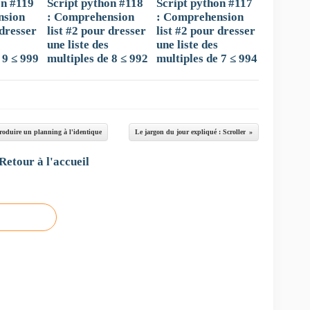
on #119
Script python #118
Script python #117
nsion
: Comprehension
: Comprehension
 dresser
list #2 pour dresser
list #2 pour dresser
une liste des
une liste des
 9 ≤ 999
multiples de 8 ≤ 992
multiples de 7 ≤ 994
roduire un planning à l'identique
Le jargon du jour expliqué : Scroller
Retour à l'accueil