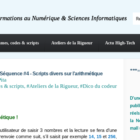
ormations au Numérique & Sciences Informatiques
hmes, codes & scripts
Ateliers de la Rigueur
Actu High-Tech
***=
Séquence #4 - Scripts divers sur l'arithmétique
Pita
s & scripts
,
#Ateliers de la Rigueur
,
#Dico du codeur
D'un
publ
réels
métique !
la N
mail 
tilisateur de saisir 3 nombres et la lecture se fera d’une
i renvoie comme suit, s’il saisit par exemple
14, 15
et
256
,