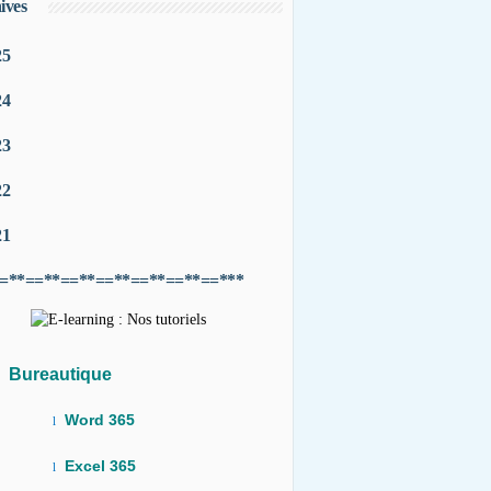
ives
25
24
23
22
21
=**==**==**==**==**==**==***
Bureautique
Word 365
l
Excel 365
l