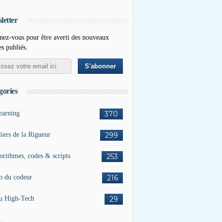
letter
ez-vous pour être averti des nouveaux
es publiés.
gories
earning
370
liers de la Rigueur
299
orithmes, codes & scripts
253
o du codeur
216
u High-Tech
29