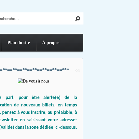
Plan du site
À propos
=**==**==**==**==**==**==***
e part, pour être alerté(e) de la
ication de nouveaux billets, en temps
, pensez à vous inscrire, au préalable, à
ewsletter en saisissant votre adresse-
(valide) dans la zone dédiée, ci-dessous.