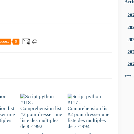
Arch
20
20
20
epost
0
20
20
***=