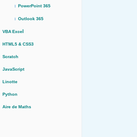
PowerPoint 365
l
Outlook 365
l
l
VBA Exce
HTML5 & CSS3
Scratch
JavaScript
Linotte
Python
Aire de Maths