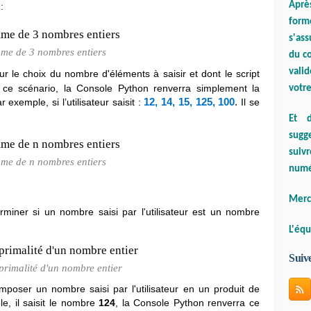
Aprè
:
form
s'ass
me de 3 nombres entiers
du co
valid
teur le choix du nombre d'éléments à saisir et dont le script
s ce scénario, la Console Python renverra simplement la
votre
xemple, si l’utilisateur saisit :
12, 14, 15, 125, 100
.
Il se
Et d
sugge
suiv
me de n nombres entiers
numé
Merci
miner si un nombre saisi par l'utilisateur est un nombre
L'équ
Suiv
 primalité d'un nombre entier
oser un nombre saisi par l'utilisateur en un produit de
e, il saisit le nombre
124
, la Console Python renverra ce