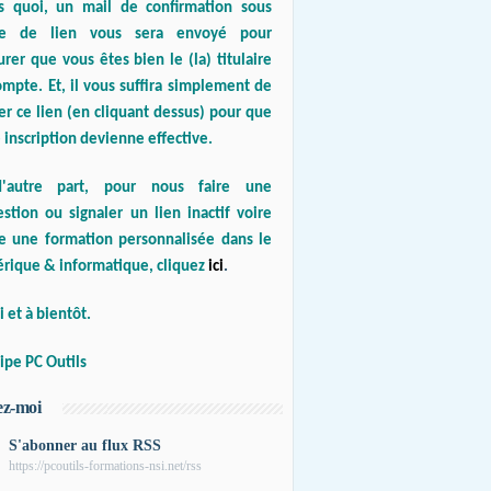
s quoi, un mail de confirmation sous
e de lien vous sera envoyé pour
urer que vous êtes bien le (la) titulaire
mpte. Et, il vous suffira simplement de
er ce lien (en cliquant dessus) pour que
 inscription devienne effective.
'autre part, pour nous faire une
stion ou signaler un lien inactif voire
re une formation personnalisée dans le
rique & informatique, cliquez
ici
.
 et à bientôt.
ipe PC Outils
ez-moi
S'abonner au flux RSS
https://pcoutils-formations-nsi.net/rss