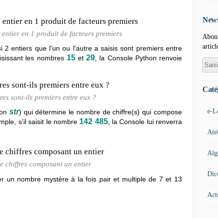
News
entier en 1 produit de facteurs premiers
Abonn
articl
 2 entiers que l'un ou l'autre
a saisis sont premiers entre
15
29
isissant les nombres
et
, la Console Python renvoie
Caté
s sont-ils premiers entre eux ?
e-L
str
tion
) qui détermine le nombre de chiffre(s) qui compose
142 485
emple, s’il saisit le nombre
, la Console lui renverra
Ate
Alg
 chiffres composant un entier
Dic
er un nombre mystère à la fois pair et multiple de 7 et 13
Act