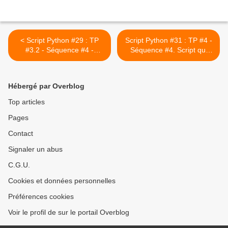
< Script Python #29 : TP
Script Python #31 : TP #4 -
#3.2 - Séquence #4 -
Séquence #4. Script qui
Décomposition d'un entier
détermine le nombre de
en un produit de facteurs
chiffre(s) composant un
premiers
entier >
Hébergé par Overblog
Top articles
Pages
Contact
Signaler un abus
C.G.U.
Cookies et données personnelles
Préférences cookies
Voir le profil de sur le portail Overblog