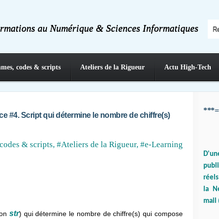
ormations au Numérique & Sciences Informatiques
hmes, codes & scripts
Ateliers de la Rigueur
Actu High-Tech
***=
e #4. Script qui détermine le nombre de chiffre(s)
codes & scripts
,
#Ateliers de la Rigueur
,
#e-Learning
D'un
publ
réels
la N
mail 
str
tion
) qui détermine le nombre de chiffre(s) qui compose