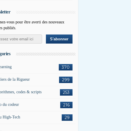
letter
ez-vous pour être averti des nouveaux
es publiés.
gories
earning
370
liers de la Rigueur
299
orithmes, codes & scripts
253
o du codeur
216
u High-Tech
29