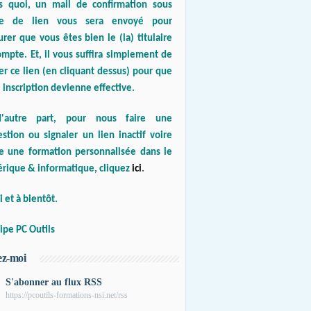
s quoi, un mail de confirmation sous
e de lien vous sera envoyé pour
urer que vous êtes bien le (la) titulaire
mpte. Et, il vous suffira simplement de
er ce lien (en cliquant dessus) pour que
 inscription devienne effective.
'autre part, pour nous faire une
stion ou signaler un lien inactif voire
re une formation personnalisée dans le
rique & informatique, cliquez
ici
.
 et à bientôt.
ipe PC Outils
ez-moi
S'abonner au flux RSS
https://pcoutils-formations-nsi.net/rss