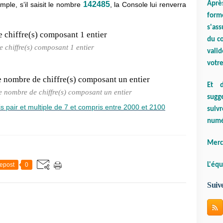
Aprè
142485
xemple, s’il saisit le nombre
, la Console lui renverra
form
s'ass
du co
 chiffre(s) composant 1 entier
valid
votre
Et d
le nombre de chiffre(s) composant un entier
sugge
s pair et multiple de 7 et compris entre 2000 et 2100
suiv
numé
Merci
L'équ
epost
0
Suiv