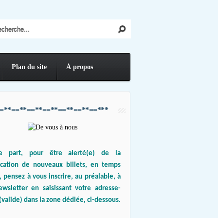
Plan du site
À propos
=**==**==**==**==**==**==***
e part, pour être alerté(e) de la
ication de nouveaux billets, en temps
, pensez à vous inscrire, au préalable, à
ewsletter en saisissant votre adresse-
(valide) dans la zone dédiée, ci-dessous.