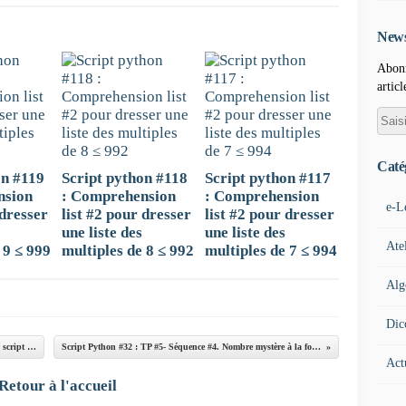
News
Abonn
articl
Caté
on #119
Script python #118
Script python #117
nsion
: Comprehension
: Comprehension
e-L
 dresser
list #2 pour dresser
list #2 pour dresser
une liste des
une liste des
Ate
 9 ≤ 999
multiples de 8 ≤ 992
multiples de 7 ≤ 994
Alg
Dic
Script Python #30 : TP #3.3 - Séquence #4 -Écrire un script qui détermine si 2 entiers sont premiers entre eux
Script Python #32 : TP #5- Séquence #4. Nombre mystère à la fois pair et multiple de 7 et compris entre 2000 et 2100
Act
Retour à l'accueil