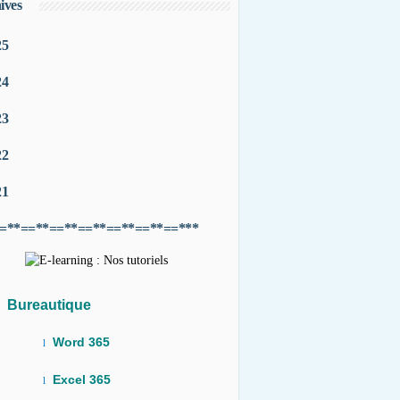
ives
25
24
23
22
21
=**==**==**==**==**==**==***
Bureautique
Word 365
l
Excel 365
l