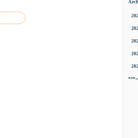
Arch
20
20
20
20
20
***=