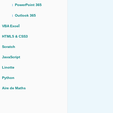
PowerPoint 365
l
Outlook 365
l
l
VBA Exce
HTML5 & CSS3
Scratch
JavaScript
Linotte
Python
Aire de Maths