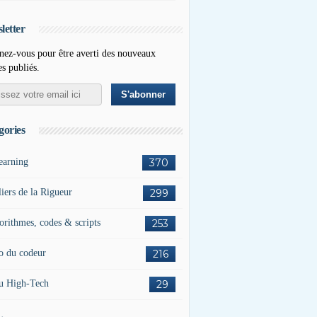
letter
ez-vous pour être averti des nouveaux
es publiés.
gories
earning
370
liers de la Rigueur
299
orithmes, codes & scripts
253
o du codeur
216
u High-Tech
29