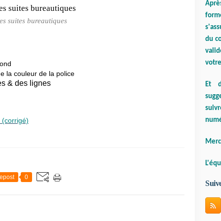
Aprè
form
es suites bureautiques
s'ass
du co
valid
votre
fond
de la couleur de la police
es & des lignes
Et d
sugge
suiv
numé
 (corrigé)
Merci
L'équ
epost
0
Suiv