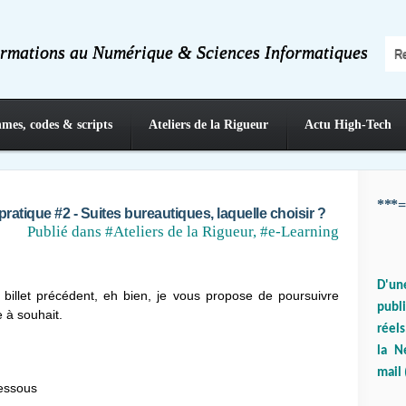
ormations au Numérique & Sciences Informatiques
hmes, codes & scripts
Ateliers de la Rigueur
Actu High-Tech
***=
atique #2 - Suites bureautiques, laquelle choisir ?
Publié dans
#Ateliers de la Rigueur
,
#e-Learning
D'un
 billet précédent, eh bien, je vous propose de poursuivre
publ
e à souhait.
réels
la N
mail 
dessous