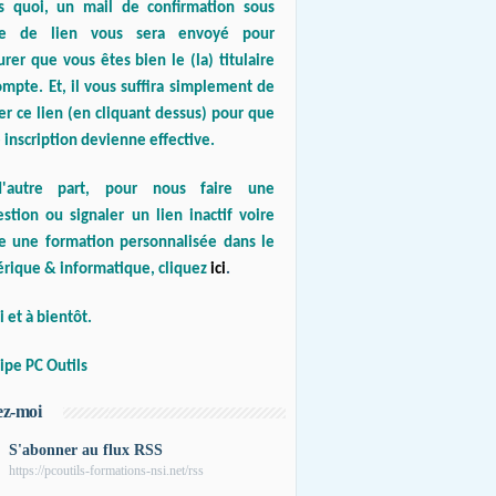
s quoi, un mail de confirmation sous
e de lien vous sera envoyé pour
urer que vous êtes bien le (la) titulaire
mpte. Et, il vous suffira simplement de
er ce lien (en cliquant dessus) pour que
 inscription devienne effective.
'autre part, pour nous faire une
stion ou signaler un lien inactif voire
re une formation personnalisée dans le
rique & informatique, cliquez
ici
.
 et à bientôt.
ipe PC Outils
ez-moi
S'abonner au flux RSS
https://pcoutils-formations-nsi.net/rss