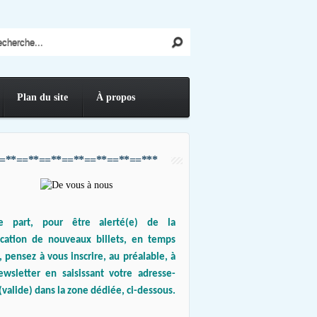
Plan du site
À propos
=**==**==**==**==**==**==***
e part, pour être alerté(e) de la
ication de nouveaux billets, en temps
, pensez à vous inscrire, au préalable, à
ewsletter en saisissant votre adresse-
(valide) dans la zone dédiée, ci-dessous.