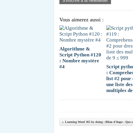
S'inscrire à la newsletter
Vous aimerez aussi :
Algorithme &
Script Python #120
: Nombre mystère
#4
Script pyth
: Comprehe
list #2 pour
une liste des
multiples de