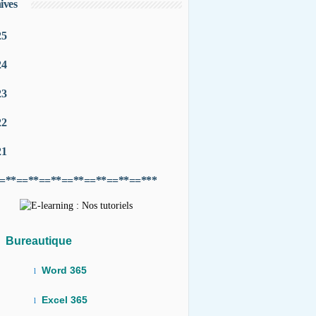
ives
25
24
23
22
21
=**==**==**==**==**==**==***
Bureautique
Word 365
l
Excel 365
l