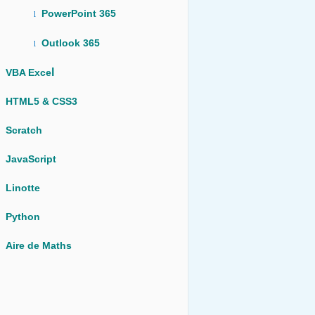
PowerPoint 365
l
Outlook 365
l
l
VBA Exce
HTML5 & CSS3
Scratch
JavaScript
Linotte
Python
Aire de Maths