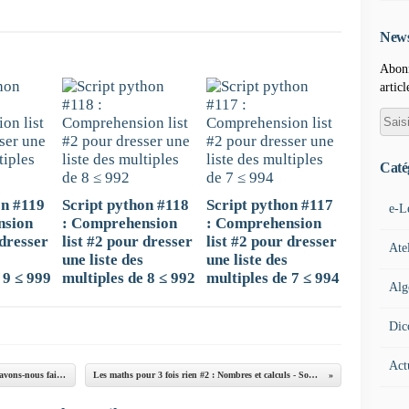
News
Abonn
articl
Caté
on #119
Script python #118
Script python #117
e-L
nsion
: Comprehension
: Comprehension
 dresser
list #2 pour dresser
list #2 pour dresser
Ate
une liste des
une liste des
 9 ≤ 999
multiples de 8 ≤ 992
multiples de 7 ≤ 994
Alg
Dic
Act
Learning Word 365 by doing : Bilan d'étape - Que savons-nous faire ?
Les maths pour 3 fois rien #2 : Nombres et calculs - Somme