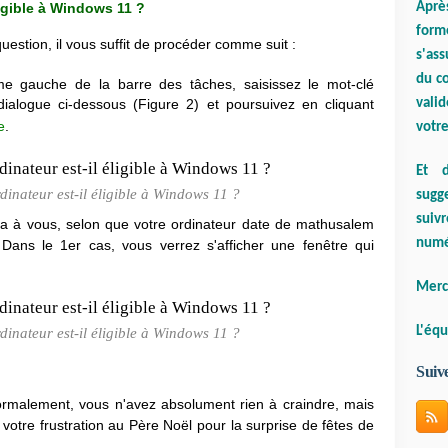
Aprè
ligible à Windows 11 ?
form
uestion, il vous suffit de procéder comme suit :
s'ass
du co
ême gauche de la barre des tâches, saisissez le mot-clé
valid
dialogue ci-dessous (Figure 2) et poursuivez en cliquant
e
.
votre
Et d
rdinateur est-il éligible à Windows 11 ?
sugge
suiv
ira à vous, selon que votre ordinateur date de mathusalem
numé
Dans le 1er cas, vous verrez s'afficher une fenêtre qui
Merci
L'équ
rdinateur est-il éligible à Windows 11 ?
Suiv
 normalement, vous n'avez absolument rien à craindre, mais
votre frustration au Père Noël pour la surprise de fêtes de