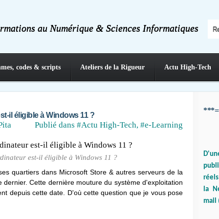
ormations au Numérique & Sciences Informatiques
hmes, codes & scripts
Ateliers de la Rigueur
Actu High-Tech
***=
st-il éligible à Windows 11 ?
Pita
Publié dans
#Actu High-Tech
,
#e-Learning
D'un
rdinateur est-il éligible à Windows 11 ?
publ
s ses quartiers dans Microsoft Store & autres serveurs de la
réels
e dernier. Cette dernière mouture du système d'exploitation
la N
nt depuis cette date. D'où cette question que je vous pose
mail 