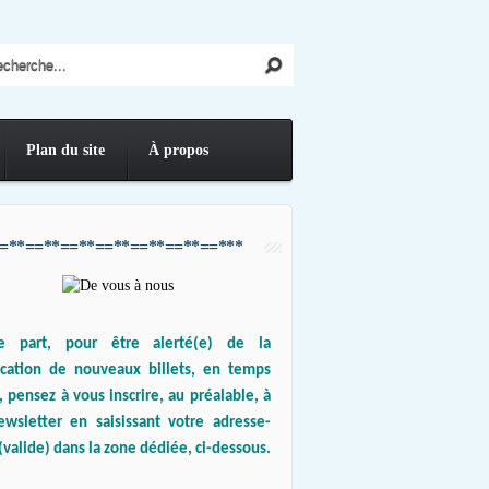
Plan du site
À propos
=**==**==**==**==**==**==***
e part, pour être alerté(e) de la
ication de nouveaux billets, en temps
, pensez à vous inscrire, au préalable, à
ewsletter en saisissant votre adresse-
(valide) dans la zone dédiée, ci-dessous.