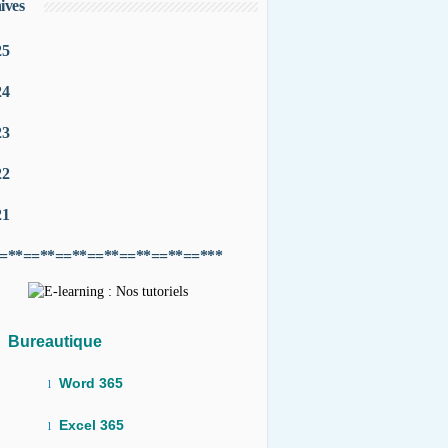
ives
25
24
23
22
21
=**==**==**==**==**==**==***
Bureautique
Word 365
l
Excel 365
l