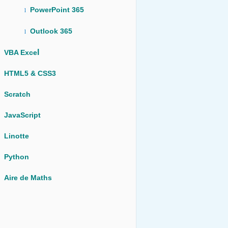
PowerPoint 365
l
Outlook 365
l
l
VBA Exce
HTML5 & CSS3
Scratch
JavaScript
Linotte
Python
Aire de Maths