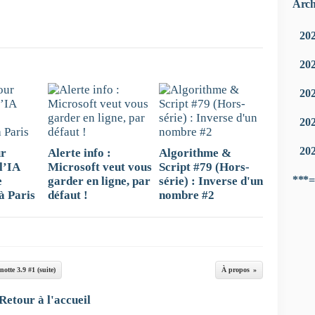
Arch
20
20
20
20
20
r
Alerte info :
Algorithme &
 l’IA
Microsoft veut vous
Script #79 (Hors-
***=
e
garder en ligne, par
série) : Inverse d'un
 à Paris
défaut !
nombre #2
otte 3.9 #1 (suite)
À propos
Retour à l'accueil