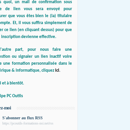
s quoi, un mail de confirmation sous
e de lien vous sera envoyé pour
urer que vous êtes bien le (la) titulaire
mpte. Et, il vous suffira simplement de
er ce lien (en cliquant dessus) pour que
 inscription devienne effective.
'autre part, pour nous faire une
stion ou signaler un lien inactif voire
re une formation personnalisée dans le
rique & informatique, cliquez
ici
.
 et à bientôt.
ipe PC Outils
ez-moi
S'abonner au flux RSS
https://pcoutils-formations-nsi.net/rss