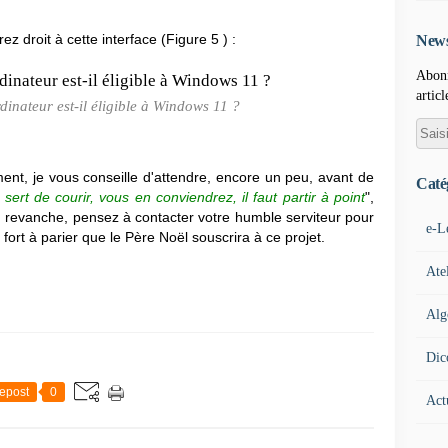
ez droit à cette interface (Figure 5 ) :
News
Abonn
articl
rdinateur est-il éligible à Windows 11 ?
ment, je vous conseille d'attendre, encore un peu, avant de
Caté
sert de courir, vous en conviendrez, il faut partir à point
",
 revanche, pensez à contacter votre humble serviteur pour
e-L
 fort à parier que le Père Noël souscrira à ce projet.
Ate
Alg
Dic
epost
0
Act