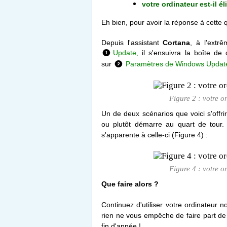
votre ordinateur est-il é
Eh bien, pour avoir la réponse à cette q
Depuis l'assistant
Cortana
, à l'extr
Update,
il s'ensuivra la boîte de 
❶
sur
Paramètres de Windows Updat
❷
Figure 2 : votre o
Un de deux scénarios que voici s'offr
ou plutôt démarre au quart de tour. 
s'apparente à celle-ci (Figure 4) :
Figure 4 : votre o
Que faire alors ?
Continuez d'utiliser votre ordinateur
rien ne vous empêche de faire part de 
fin d'année !