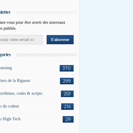
letter
ez-vous pour être averti des nouveaux
es publiés.
gories
earning
370
liers de la Rigueur
299
orithmes, codes & scripts
253
o du codeur
216
u High-Tech
29