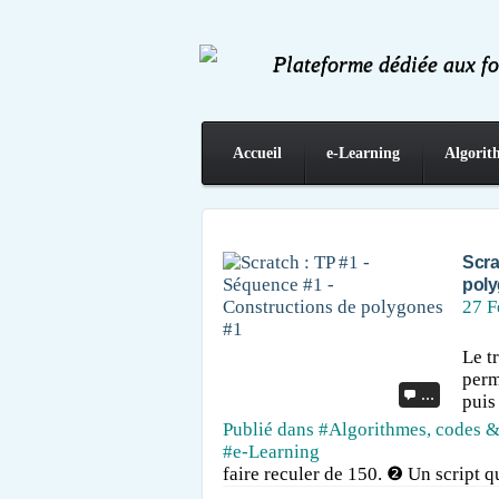
Plateforme dédiée aux f
Accueil
e-Learning
Algorit
Contact
Scra
poly
27 F
Le t
perme
…
puis
Publié dans
#Algorithmes, codes &
#e-Learning
faire reculer de 150. ❷ Un script qu