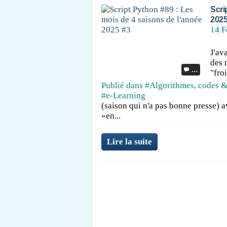
Scri
2025
14 F
J'av
des 
…
"fro
Publié dans
#Algorithmes, codes &
#e-Learning
(saison qui n'a pas bonne presse) a
«en...
Lire la suite