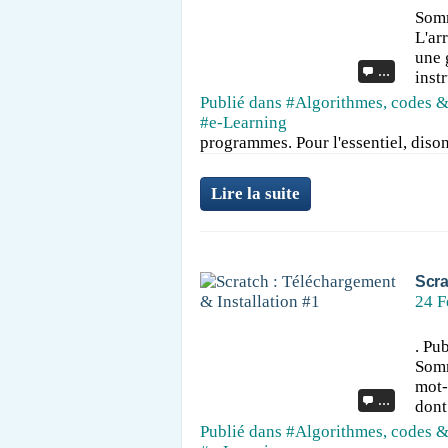
Somm
L'ar
une 
…
inst
Publié dans
#Algorithmes, codes &
#e-Learning
programmes. Pour l'essentiel, dison
Lire la suite
Scra
24 F
. Pu
Somm
mot-
…
dont
Publié dans
#Algorithmes, codes &