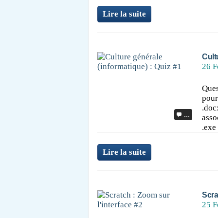
Lire la suite
Cult
26 F
Ques
pour
.doc
…
asso
.exe 
Lire la suite
Scra
25 F