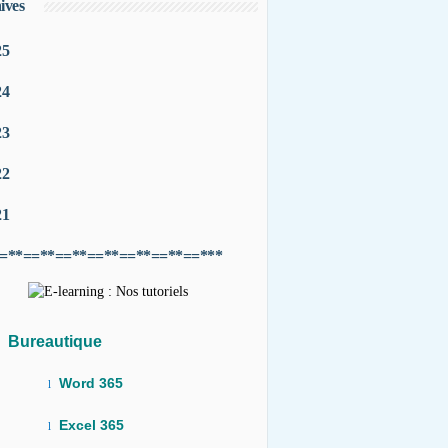
ives
25
24
23
22
21
=**==**==**==**==**==**==***
Bureautique
Word 365
l
Excel 365
l