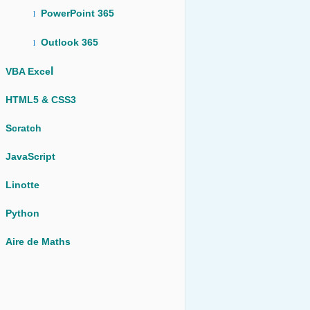
PowerPoint 365
l
Outlook 365
l
l
VBA Exce
HTML5 & CSS3
Scratch
JavaScript
Linotte
Python
Aire de Maths