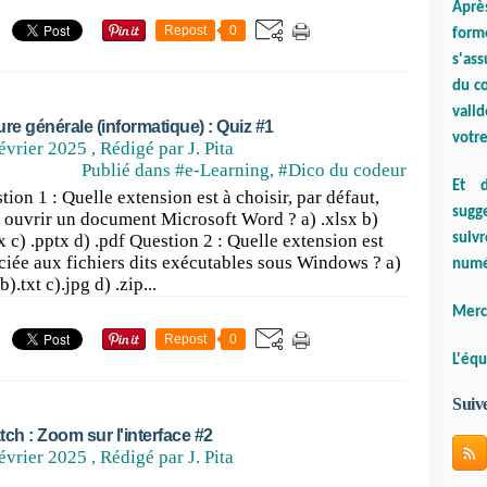
Aprè
Repost
0
form
s'ass
du co
valid
ure générale (informatique) : Quiz #1
votre
évrier 2025
, Rédigé par J. Pita
Publié dans
#e-Learning
,
#Dico du codeur
Et d
tion 1 : Quelle extension est à choisir, par défaut,
sugge
 ouvrir un document Microsoft Word ? a) .xlsx b)
suiv
x c) .pptx d) .pdf Question 2 : Quelle extension est
ciée aux fichiers dits exécutables sous Windows ? a)
numé
b).txt c).jpg d) .zip...
Merci
Repost
0
L'équ
Suiv
tch : Zoom sur l'interface #2
évrier 2025
, Rédigé par J. Pita