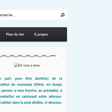
Plan du site
À propos
=**==**==**==**==**==**==***
e part, pour être alerté(e) de la
ication de nouveaux billets, en temps
, pensez à vous inscrire, au préalable, à
ewsletter en saisissant votre adresse-
(valide) dans la zone dédiée, ci-dessous.