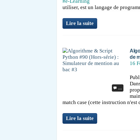
#e-Learning
utiliser, est un langage de programm
Lire la suite
Algo
de m
16 F
Publ
Dans
…
prop
main
match case (cette instruction n'est 
Lire la suite