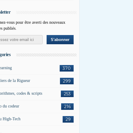
letter
ez-vous pour être averti des nouveaux
es publiés.
gories
earning
370
liers de la Rigueur
299
orithmes, codes & scripts
253
o du codeur
216
u High-Tech
29