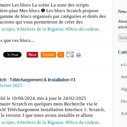
aire Les blocs La scène La zone des scripts
rière-plan Mes blocs ❶ Les blocs Scratch propose
News
gamme de blocs organisés par catégories et dotés des
Abonn
ructions qui vous permettront de créer des
articl
 scripts
,
#Ateliers de la Rigueur
,
#Dico du codeur
,
s que ces blocs...
Caté
Repost
0
e-L
Ate
tch : Téléchargement & Installation #1
évrier 2025
Alg
blié le 10/06/2024, mis à jour le 24/02/2025
Dic
aire Scratch en quelques mots Recherche via le
clé Téléchargement Installation Interface 1. Scratch,
Act
 la version 3 que nous avons installée et allons
 scripts
,
#Ateliers de la Rigueur
,
#Dico du codeur
,