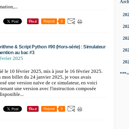
Arch
ation,...
20
Repost
0
20
20
rithme & Script Python #90 (Hors-série) : Simulateur
20
ention au bac #3
évrier 2025
20
ié le 10 février 2025, mis à jour le 16 février 2025.
***=
 mon billet du 24 janvier 2025, je vous avais
osé une version naïve de ce simulateur, en voici
tenant une version avec l'instruction composée
disponible...
Repost
0