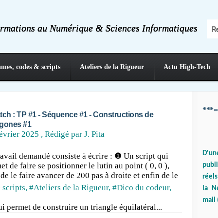
ormations au Numérique & Sciences Informatiques
hmes, codes & scripts
Ateliers de la Rigueur
Actu High-Tech
***=
tch : TP #1 - Séquence #1 - Constructions de
gones #1
évrier 2025
, Rédigé par J. Pita
D'un
ravail demandé consiste à écrire : ❶ Un script qui
t de faire se positionner le lutin au point ( 0, 0 ),
publ
 de le faire avancer de 200 pas à droite et enfin de le
réels
 scripts
,
#Ateliers de la Rigueur
,
#Dico du codeur
,
la N
mail 
i permet de construire un triangle équilatéral...