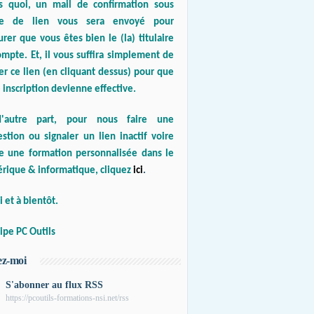
s quoi, un mail de confirmation sous
e de lien vous sera envoyé pour
urer que vous êtes bien le (la) titulaire
mpte. Et, il vous suffira simplement de
er ce lien (en cliquant dessus) pour que
 inscription devienne effective.
'autre part, pour nous faire une
stion ou signaler un lien inactif voire
re une formation personnalisée dans le
rique & informatique, cliquez
ici
.
 et à bientôt.
ipe PC Outils
ez-moi
S'abonner au flux RSS
https://pcoutils-formations-nsi.net/rss