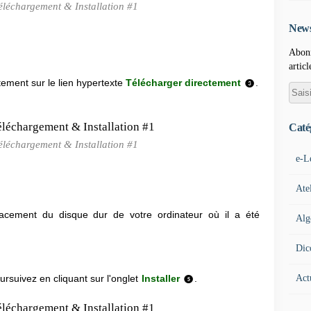
éléchargement & Installation #1
News
Abonn
articl
tement sur le lien hypertexte
Télécharger directement
.
❸
Caté
éléchargement & Installation #1
e-L
Ate
placement du disque dur de votre ordinateur où il a été
Alg
.
Dic
Act
ursuivez en cliquant sur l'onglet
Installer
.
❺