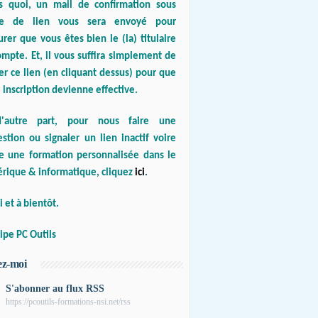
s quoi, un mail de confirmation sous
e de lien vous sera envoyé pour
urer que vous êtes bien le (la) titulaire
mpte. Et, il vous suffira simplement de
er ce lien (en cliquant dessus) pour que
 inscription devienne effective.
'autre part, pour nous faire une
stion ou signaler un lien inactif voire
re une formation personnalisée dans le
rique & informatique, cliquez
ici
.
 et à bientôt.
ipe PC Outils
ez-moi
S'abonner au flux RSS
https://pcoutils-formations-nsi.net/rss