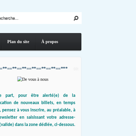
Plan du site
À propos
=**==**==**==**==**==**==***
e part, pour être alerté(e) de la
ication de nouveaux billets, en temps
, pensez à vous inscrire, au préalable, à
ewsletter en saisissant votre adresse-
(valide) dans la zone dédiée, ci-dessous.