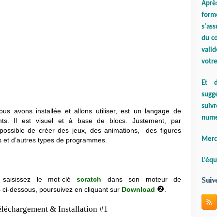
Aprè
form
s'ass
du co
valid
votre
Et d
sugge
suiv
us avons installée et allons utiliser, est un langage de
numé
ts. Il est visuel et à base de blocs. Justement, par
 possible de créer des jeux, des animations, des figures
Merci
es et d’autres types de programmes.
L'équ
t saisissez le mot-clé
scratch
dans son moteur de
Suiv
❷
ns ci-dessous, poursuivez en cliquant sur
Download
.