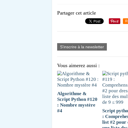
Partager cet article
R
S'inscrire à la newsletter
Vous aimerez aussi :
Algorithme &
Script Python #120
: Nombre mystère
#4
Script pyth
: Comprehe
list #2 pour
une liste des