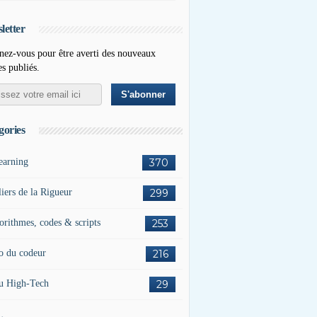
letter
ez-vous pour être averti des nouveaux
es publiés.
gories
earning
370
liers de la Rigueur
299
orithmes, codes & scripts
253
o du codeur
216
u High-Tech
29