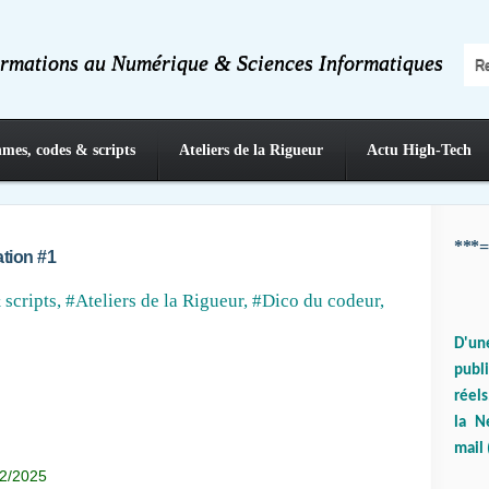
ormations au Numérique & Sciences Informatiques
hmes, codes & scripts
Ateliers de la Rigueur
Actu High-Tech
***=
ation #1
 scripts
,
#Ateliers de la Rigueur
,
#Dico du codeur
,
D'un
publ
réels
la N
mail 
02/2025