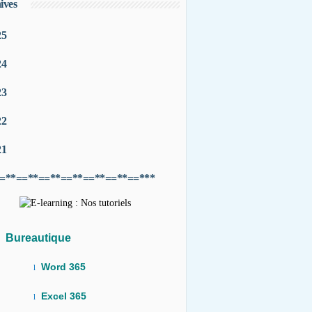
ives
25
24
23
22
21
=**==**==**==**==**==**==***
Bureautique
Word 365
l
Excel 365
l