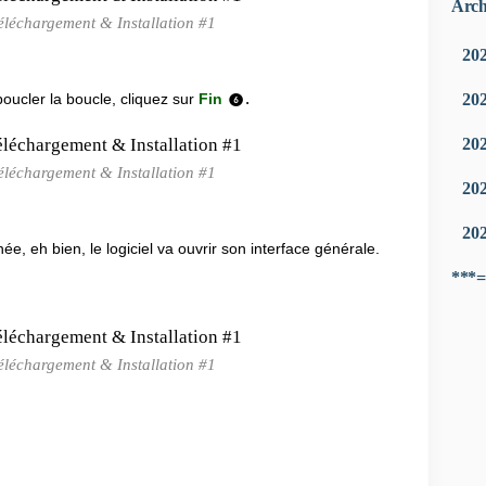
Arch
éléchargement & Installation #1
20
.
20
 boucler la boucle, cliquez sur
Fin
❻
20
éléchargement & Installation #1
20
20
ée, eh bien, le logiciel va ouvrir son interface générale.
***=
éléchargement & Installation #1