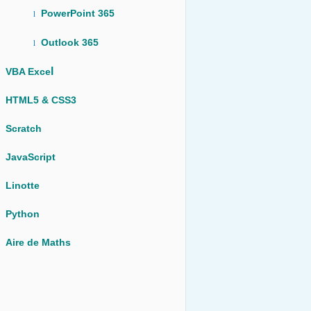
PowerPoint 365
l
Outlook 365
l
l
VBA Exce
HTML5 & CSS3
Scratch
JavaScript
Linotte
Python
Aire de Maths