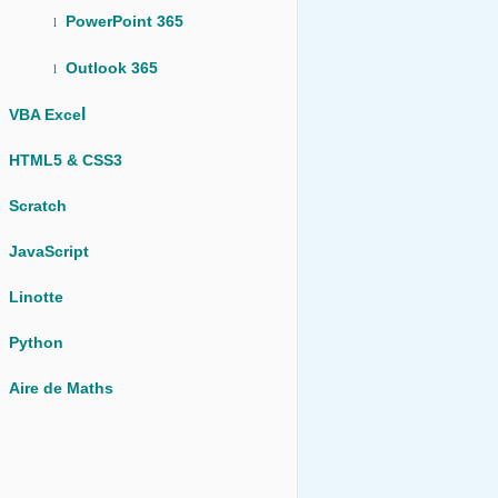
PowerPoint 365
l
Outlook 365
l
l
VBA Exce
HTML5 & CSS3
Scratch
JavaScript
Linotte
Python
Aire de Maths