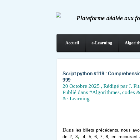
Plateforme dédiée aux f
Accueil
e-Learning
Algorit
Contact
Script python #119 : Comprehension 
999
20 Octobre 2025
, Rédigé par J. Pit
Publié dans
#Algorithmes, codes &
#e-Learning
Dan
s les billets précédents, nous a
de 2, 3
,
4, 5, 6, 7, 8, en recourant à