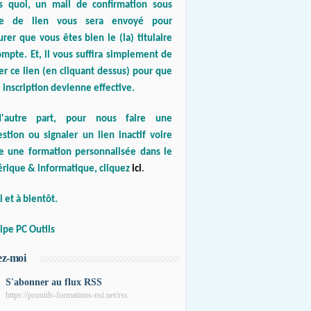
s quoi, un mail de confirmation sous
e de lien vous sera envoyé pour
urer que vous êtes bien le (la) titulaire
mpte. Et, il vous suffira simplement de
er ce lien (en cliquant dessus) pour que
 inscription devienne effective.
'autre part, pour nous faire une
stion ou signaler un lien inactif voire
re une formation personnalisée dans le
rique & informatique, cliquez
ici
.
 et à bientôt.
ipe PC Outils
ez-moi
S'abonner au flux RSS
https://pcoutils-formations-nsi.net/rss