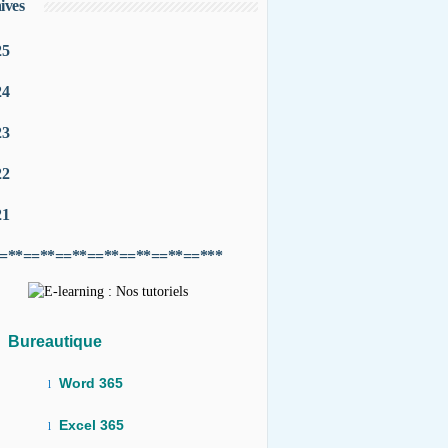
ives
25
24
23
22
21
=**==**==**==**==**==**==***
Bureautique
Word 365
l
Excel 365
l