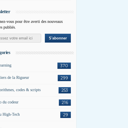
letter
ez-vous pour être averti des nouveaux
es publiés.
gories
earning
370
liers de la Rigueur
299
orithmes, codes & scripts
253
o du codeur
216
u High-Tech
29