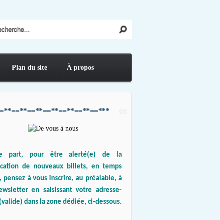
Plan du site
À propos
=**==**==**==**==**==**==***
e part, pour être alerté(e) de la
ication de nouveaux billets, en temps
, pensez à vous inscrire, au préalable, à
ewsletter en saisissant votre adresse-
(valide) dans la zone dédiée, ci-dessous.