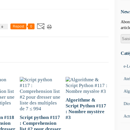
News
Abonn
Repost
0
0
articl
Caté
e-L
Ate
Alg
Algorithme &
Dic
Script Python #117
: Nombre mystère
Act
on #118
Script python #117
#3
nsion
: Comprehension
 dresser
list #2 pour dresser