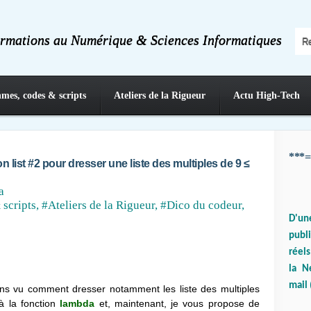
ormations au Numérique & Sciences Informatiques
hmes, codes & scripts
Ateliers de la Rigueur
Actu High-Tech
***=
list #2 pour dresser une liste des multiples de 9 ≤
a
 scripts
,
#Ateliers de la Rigueur
,
#Dico du codeur
,
D'un
publ
réels
la N
mail 
vons vu comment dresser notamment les liste des multiples
 la fonction
lambda
et,
maintenant, je vous propose de