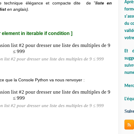
Aprè
ne technique élégance et compacte dite de "
liste en
ist
en anglais).
form
s'ass
du co
valid
element in iterable if condition ]
votre
Et d
sugge
list #2 pour dresser une liste des multiples de 9 ≤ 999
suiv
numé
r ce que la Console Python va nous renvoyer :
Merci
L'équ
list #2 pour dresser une liste des multiples de 9 ≤ 999
Suiv