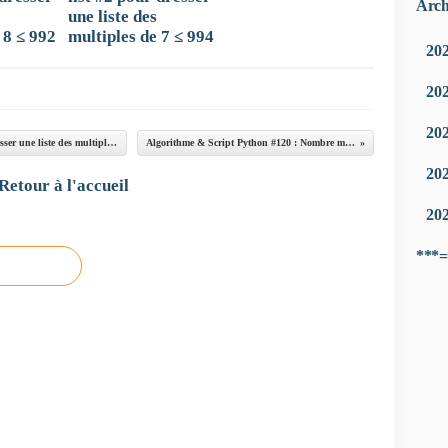
Arch
une liste des
 8 ≤ 992
multiples de 7 ≤ 994
20
20
20
Script python #118 : Comprehension list #2 pour dresser une liste des multiples de 8 ≤ 992
Algorithme & Script Python #120 : Nombre mystère #4
20
Retour à l'accueil
20
***=