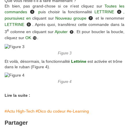
Que vous reste-t-il à faire maintenant ?
Eh bien, pas grand-chose si ce n'est cliquez sur
Toutes les
commandes
p
uis choisir la fonctionnalité
LETTRINE
,
❺
❻
poursuivez en
cliquant sur
Nouveau groupe
et le renommer
❼
LETTRINE
Après quoi, transférez cette commande dans la
❽.
e
3
colonne en cliquant sur
Ajouter
. Et pour boucler la boucle,
❾
cliquez sur
OK
.
❿
Figure 3
Et voilà, désormais, la fonctionnalité
Lettrine
est activée et trône
dans le ruban (Figure 4).
Figure 4
Lire la suite :
#Actu High-Tech
#Dico du codeur
#e-Learning
Partager