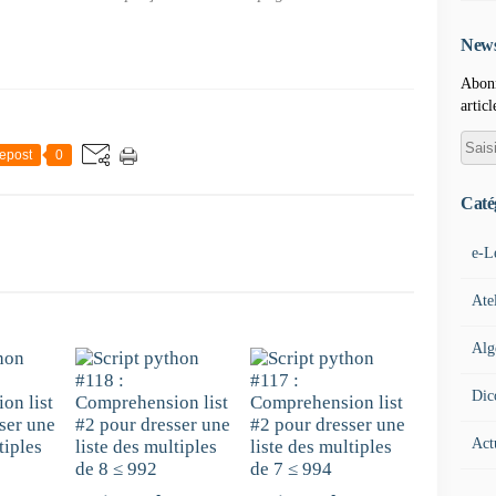
News
Abonn
articl
epost
0
Caté
e-L
Ate
Alg
Dic
Act