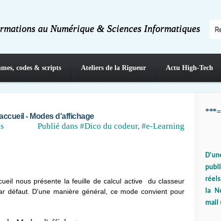
ormations au Numérique & Sciences Informatiques
hmes, codes & scripts
Ateliers de la Rigueur
Actu High-Tech
***=
'accueil - Modes d'affichage
ls
Publié dans
#Dico du codeur
,
#e-Learning
D'un
publ
réels
cueil nous présente la feuille
de calcul active
du classeur
la N
ar défaut. D'une manière général, ce mode convient pour
mail 