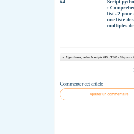
#4
Script pyth
: Comprehe
list #2 pour
une liste des
multiples de
Algorithmes, codes & scripts #19 : TP#5 - Séquence #2
Commenter cet article
Ajouter un commentaire