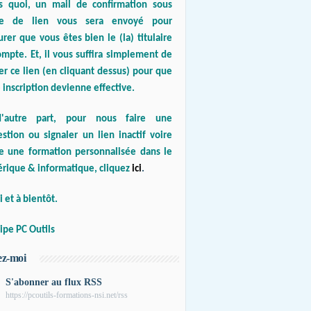
s quoi, un mail de confirmation sous
e de lien vous sera envoyé pour
urer que vous êtes bien le (la) titulaire
mpte. Et, il vous suffira simplement de
er ce lien (en cliquant dessus) pour que
 inscription devienne effective.
'autre part, pour nous faire une
stion ou signaler un lien inactif voire
re une formation personnalisée dans le
rique & informatique, cliquez
ici
.
 et à bientôt.
ipe PC Outils
ez-moi
S'abonner au flux RSS
https://pcoutils-formations-nsi.net/rss