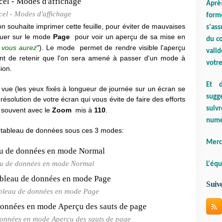
Aprè
cel - Modes d'affichage
form
on souhaite imprimer cette feuille, pour éviter de mauvaises
s'ass
liquer sur le mode
Page
pour voir un aperçu de sa mise en
du co
 vous aurez
"). Le mode
permet de rendre visible l'aperçu
valid
ent de retenir que l'on sera amené à passer d'un mode à
votre
ion.
Et d
e vue (les yeux fixés à longueur de journée sur un écran se
sugge
résolution de votre écran qui vous évite de faire des efforts
suiv
en souvent avec le
Zoom
mis à
110
.
numé
 un tableau de données sous ces 3 modes:
Merci
u de données en mode Normal
L'équ
Suiv
bleau de données en mode Page
onnées en mode Aperçu des sauts de page