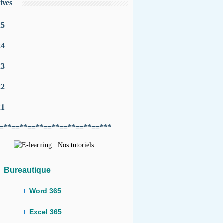
ives
25
24
23
22
21
=**==**==**==**==**==**==***
Bureautique
Word 365
l
Excel 365
l