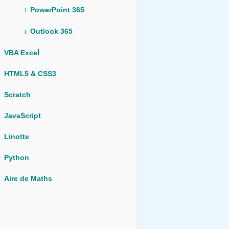
PowerPoint 365
l
Outlook 365
l
l
VBA Exce
HTML5 & CSS3
Scratch
JavaScript
Linotte
Python
Aire de Maths