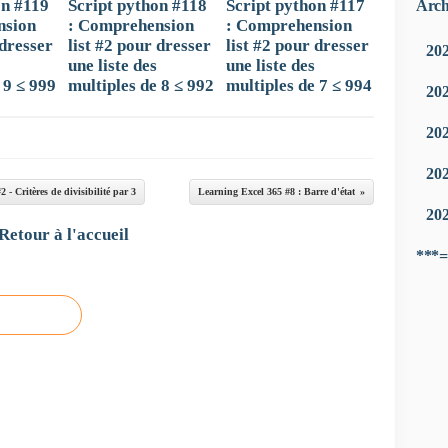
on #119
Script python #118
Script python #117
Arch
nsion
: Comprehension
: Comprehension
 dresser
list #2 pour dresser
list #2 pour dresser
20
une liste des
une liste des
 9 ≤ 999
multiples de 8 ≤ 992
multiples de 7 ≤ 994
20
20
20
 - Critères de divisibilité par 3
Learning Excel 365 #8 : Barre d'état
20
Retour à l'accueil
***=