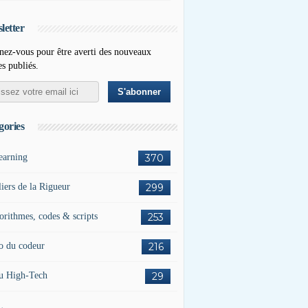
letter
ez-vous pour être averti des nouveaux
es publiés.
gories
earning
370
liers de la Rigueur
299
orithmes, codes & scripts
253
o du codeur
216
u High-Tech
29