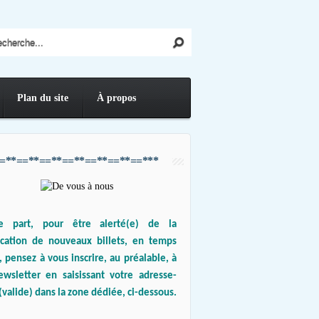
Plan du site
À propos
=**==**==**==**==**==**==***
e part, pour être alerté(e) de la
ication de nouveaux billets, en temps
, pensez à vous inscrire, au préalable, à
ewsletter en saisissant votre adresse-
(valide) dans la zone dédiée, ci-dessous.