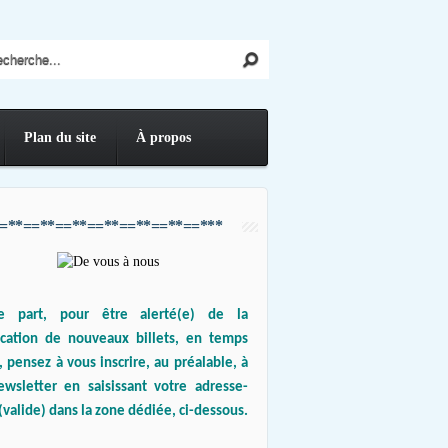
Plan du site
À propos
=**==**==**==**==**==**==***
e part, pour être alerté(e) de la
ication de nouveaux billets, en temps
, pensez à vous inscrire, au préalable, à
ewsletter en saisissant votre adresse-
(valide) dans la zone dédiée, ci-dessous.