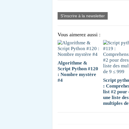
S'inscrire à la newsletter
Vous aimerez aussi :
Algorithme &
Script Python #120
: Nombre mystère
#4
Script pyth
: Comprehe
list #2 pour
une liste des
multiples de