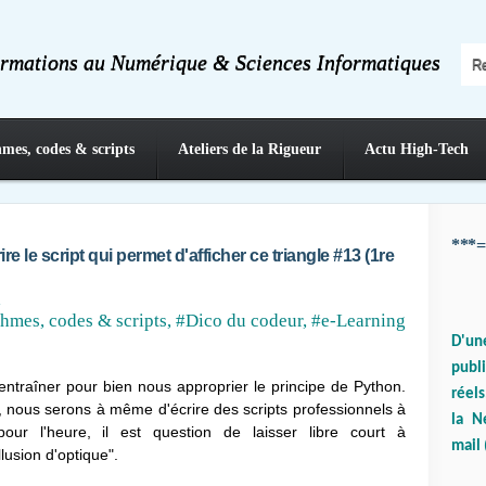
ormations au Numérique & Sciences Informatiques
hmes, codes & scripts
Ateliers de la Rigueur
Actu High-Tech
***=
re le script qui permet d'afficher ce triangle #13 (1re
a
hmes, codes & scripts
,
#Dico du codeur
,
#e-Learning
D'un
publ
ntraîner pour bien nous approprier le principe de Python.
réels
 nous serons à même d'écrire des scripts professionnels à
la N
 pour l'heure, il est question de laisser libre court à
mail 
llusion d'optique".