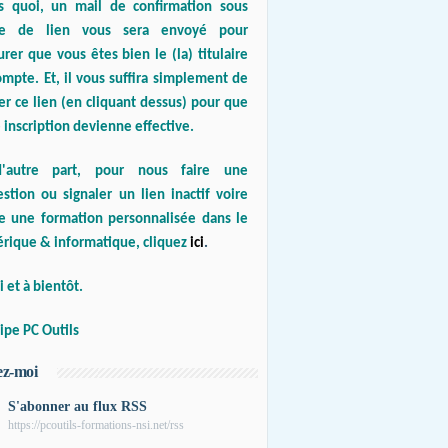
s quoi, un mail de confirmation sous
e de lien vous sera envoyé pour
urer que vous êtes bien le (la) titulaire
mpte. Et, il vous suffira simplement de
er ce lien (en cliquant dessus) pour que
 inscription devienne effective.
'autre part, pour nous faire une
stion ou signaler un lien inactif voire
re une formation personnalisée dans le
rique & informatique, cliquez
ici
.
 et à bientôt.
ipe PC Outils
ez-moi
S'abonner au flux RSS
https://pcoutils-formations-nsi.net/rss