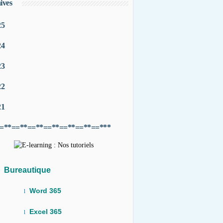
ives
25
24
23
22
21
=**==**==**==**==**==**==***
Bureautique
Word 365
l
Excel 365
l