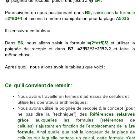
poignée de recopie, puis tirons jusqu'à
G4.
❶
❷
Poursuivons en nous positionnant dans
B
5,
saisissons la formule
=2*B3+4
et faisons la même manipulation pour la plage
A5:G5
.
Il s'ensuivra ce tablea
u.
Dans
B6
, nous allons saisir la formule
=(2*x+5)/2
et utiliser la
poignée de recopie et dans
B7
,
=2*B2^2+2*B2-2
et faire la
même chose.
Après quoi, nous allons avoir le tableau que voici :
Ce qu'il convient de retenir :
Nous avons travaillé en termes d'adresses de cellules et
utilisé les opérateurs arithmétiques;
Nous avons utilisé la poignée de recopie & le concept (pour
ne pas dire la "technique") des
Références relatives
grâce auxquelles les formules (références de
cellules) s'ajustent en fonction de l'emplacement de la
1re
formule
. Ainsi quelle que soit la longueur de la plage de
cellules sur laquelle portera un calcul, cette formule n'est