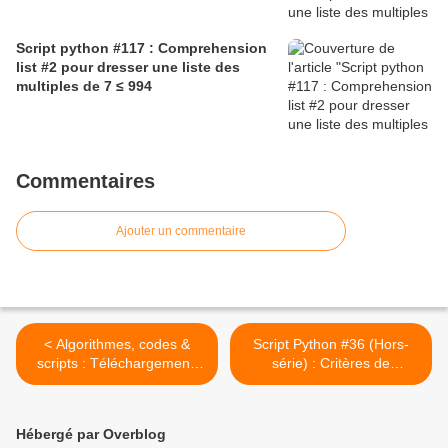
Script python #117 : Comprehension
list #2 pour dresser une liste des
multiples de 7 ≤ 994
Commentaires
Ajouter un commentaire
< Algorithmes, codes &
Script Python #36 (Hors-
scripts : Téléchargement,
série) : Critères de
installation & configuration
divisibilité par 5 (version 2)
de Python 3.12.1
>
Hébergé par Overblog