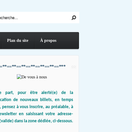
Plan du site
À propos
=**==**==**==**==**==**==***
e part, pour être alerté(e) de la
ication de nouveaux billets, en temps
, pensez à vous inscrire, au préalable, à
ewsletter en saisissant votre adresse-
(valide) dans la zone dédiée, ci-dessous.