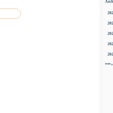
Arch
20
20
20
20
20
***=