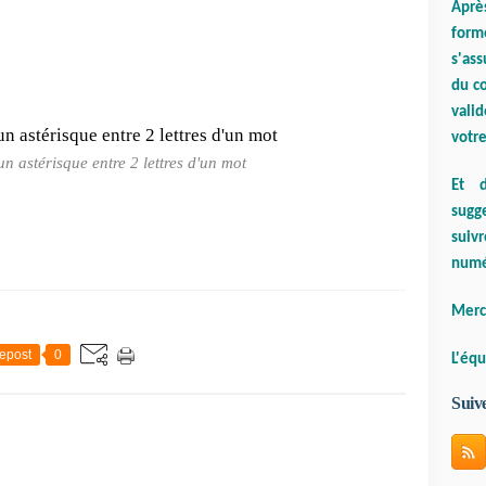
Aprè
form
s'ass
du co
valid
votre
 un astérisque entre 2 lettres d'un mot
Et d
sugge
suiv
numé
Merci
epost
0
L'équ
Suiv