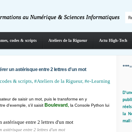
ormations au Numérique & Sciences Informatiques
hmes, codes & scripts
Ateliers de la Rigueur
Actu High-Tech
***=
érer un astérisque entre 2 lettres d'un mot
codes & scripts
,
#Ateliers de la Rigueur
,
#e-Learning
D'un
isateur de saisir un mot, puis le transforme en y
publ
Boulevard
tre d'exemple, s'il saisit
,
la Console Python lui
réels
la N
mail 
un astérisque entre 2 lettres d'un mot