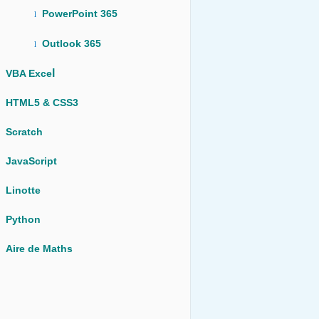
PowerPoint 365
l
Outlook 365
l
l
VBA Exce
HTML5 & CSS3
Scratch
JavaScript
Linotte
Python
Aire de Maths