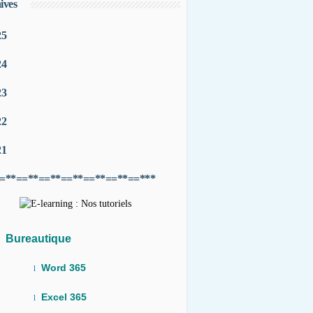
ives
25
24
23
22
21
=**==**==**==**==**==**==***
Bureautique
Word 365
l
Excel 365
l