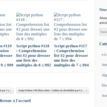
News
Abonn
articl
Caté
on #119
Script python #118
Script python #117
nsion
: Comprehension
: Comprehension
e-L
 dresser
list #2 pour dresser
list #2 pour dresser
une liste des
une liste des
 9 ≤ 999
multiples de 8 ≤ 992
multiples de 7 ≤ 994
Ate
Alg
Dic
Script Python #36 (Hors-série) : Critères de divisibilité par 5 (version 2)
Script Python #38 (Hors-série) : Critères de divisibilité par 6 (version 2)
Act
Retour à l'accueil