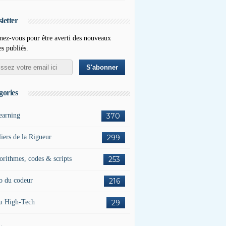
letter
ez-vous pour être averti des nouveaux
es publiés.
gories
earning
370
liers de la Rigueur
299
orithmes, codes & scripts
253
o du codeur
216
u High-Tech
29