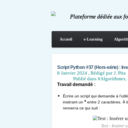
Plateforme dédiée aux f
Accueil
e-Learning
Algorit
Contact
Script Python #37 (Hors-série) : Ins
8 Janvier 2024
, Rédigé par J. Pita
Publié dans
#Algorithmes, 
Travail demandé :
Écrire un script qui demande à l'util
*
insérant un
entre 2 caractères. À ti
renverra ce qui suit :
Test : Insérer 