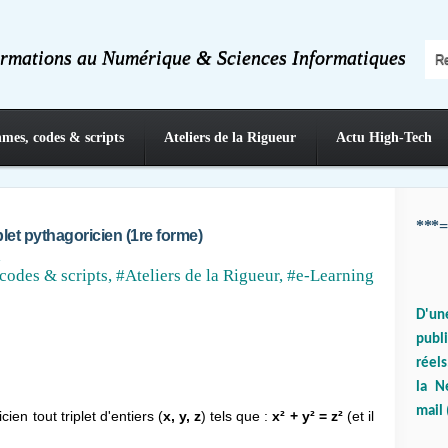
ormations au Numérique & Sciences Informatiques
hmes, codes & scripts
Ateliers de la Rigueur
Actu High-Tech
***=
plet pythagoricien (1re forme)
a
codes & scripts
,
#Ateliers de la Rigueur
,
#e-Learning
D'un
publ
réels
la N
mail 
ien tout triplet d'entiers (
x, y, z
) tels que :
x² + y² = z²
(et il