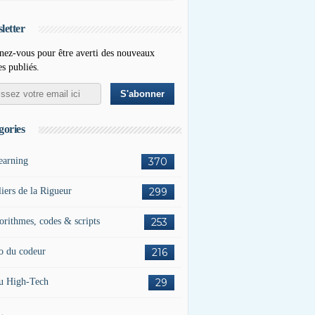
letter
ez-vous pour être averti des nouveaux
es publiés.
gories
earning
370
liers de la Rigueur
299
orithmes, codes & scripts
253
o du codeur
216
u High-Tech
29