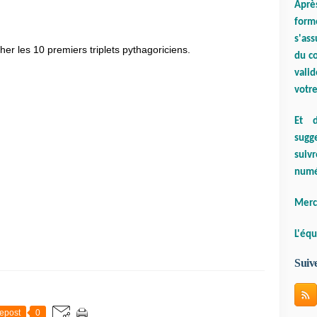
Aprè
form
s'ass
cher les 10 premiers triplets pythagoriciens.
du co
valid
votre
Et d
sugge
suiv
numé
Merci
L'équ
Suiv
epost
0