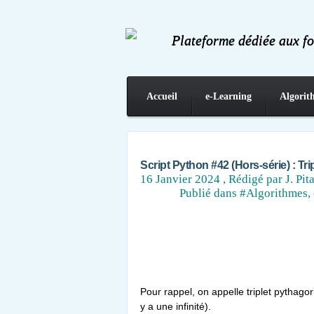
Plateforme dédiée aux f
Accueil
e-Learning
Algorit
Contact
Script Python #42 (Hors-série) : Tri
16 Janvier 2024
, Rédigé par J. Pit
Publié dans
#Algorithmes, 
Pour rappel, on appelle triplet pythagoric
y a une infinité).