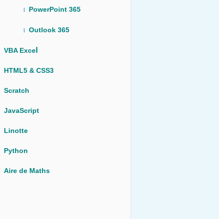
PowerPoint 365
l
Outlook 365
l
l
VBA Exce
HTML5 & CSS3
Scratch
JavaScript
Linotte
Python
Aire de Maths