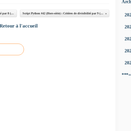
Arch
Script Python #41 (Hors-série) : Critères de divisibilité par 8 (version 2)
Script Python #42 (Hors-série) : Critères de divisibilité par 9 (version 2)
20
Retour à l'accueil
20
20
20
20
***=