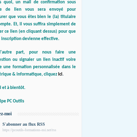
s quoi, un mail de confirmation sous
e de lien vous sera envoyé pour
urer que vous êtes bien le (la) titulaire
mpte. Et, il vous suffira simplement de
er ce lien (en cliquant dessus) pour que
 inscription devienne effective.
'autre part, pour nous faire une
stion ou signaler un lien inactif voire
re une formation personnalisée dans le
rique & informatique, cliquez
ici
.
 et à bientôt.
ipe PC Outils
ez-moi
S'abonner au flux RSS
https://pcoutils-formations-nsi.net/rss