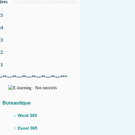
ives
25
24
23
22
21
=**==**==**==**==**==**==***
Bureautique
Word 365
l
Excel 365
l