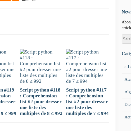
News
Abonn
articl
Caté
e-L
Ate
on #119
Script python #118
Script python #117
Alg
nsion
: Comprehension
: Comprehension
 dresser
list #2 pour dresser
list #2 pour dresser
Dic
une liste des
une liste des
 9 ≤ 999
multiples de 8 ≤ 992
multiples de 7 ≤ 994
Act