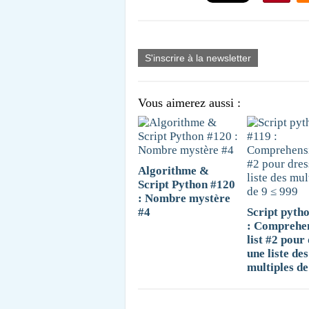
S'inscrire à la newsletter
Vous aimerez aussi :
Algorithme &
Script Python #120
: Nombre mystère
#4
Script pyth
: Comprehe
list #2 pour
une liste des
multiples de