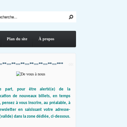
Plan du site
À propos
=**==**==**==**==**==**==***
e part, pour être alerté(e) de la
ication de nouveaux billets, en temps
, pensez à vous inscrire, au préalable, à
ewsletter en saisissant votre adresse-
(valide) dans la zone dédiée, ci-dessous.