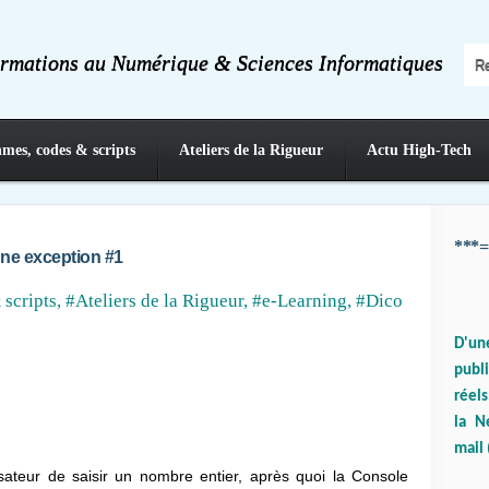
ormations au Numérique & Sciences Informatiques
hmes, codes & scripts
Ateliers de la Rigueur
Actu High-Tech
***=
une exception #1
 scripts
,
#Ateliers de la Rigueur
,
#e-Learning
,
#Dico
D'un
publ
réels
la N
mail 
isateur de saisir un nombre entier, après quoi la Console