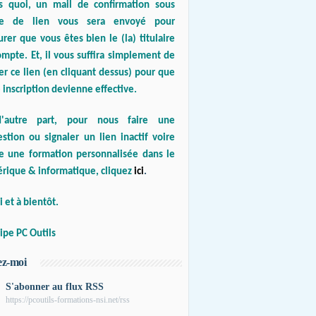
s quoi, un mail de confirmation sous
e de lien vous sera envoyé pour
urer que vous êtes bien le (la) titulaire
mpte. Et, il vous suffira simplement de
er ce lien (en cliquant dessus) pour que
 inscription devienne effective.
'autre part, pour nous faire une
stion ou signaler un lien inactif voire
re une formation personnalisée dans le
rique & informatique, cliquez
ici
.
 et à bientôt.
ipe PC Outils
ez-moi
S'abonner au flux RSS
https://pcoutils-formations-nsi.net/rss