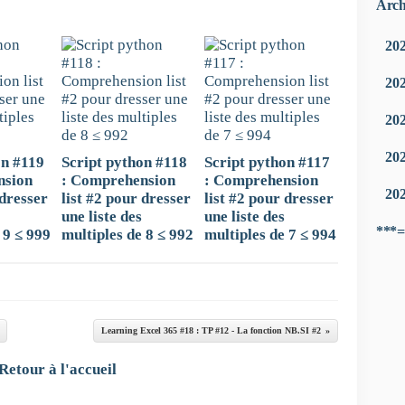
Arch
20
20
20
20
on #119
Script python #118
Script python #117
nsion
: Comprehension
: Comprehension
20
 dresser
list #2 pour dresser
list #2 pour dresser
une liste des
une liste des
***=
 9 ≤ 999
multiples de 8 ≤ 992
multiples de 7 ≤ 994
Learning Excel 365 #18 : TP #12 - La fonction NB.SI #2
Retour à l'accueil