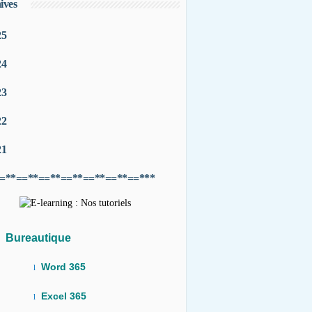
ives
25
24
23
22
21
=**==**==**==**==**==**==***
Bureautique
Word 365
l
Excel 365
l