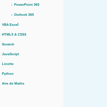
PowerPoint 365
l
Outlook 365
l
l
VBA Exce
HTML5 & CSS3
Scratch
JavaScript
Linotte
Python
Aire de Maths