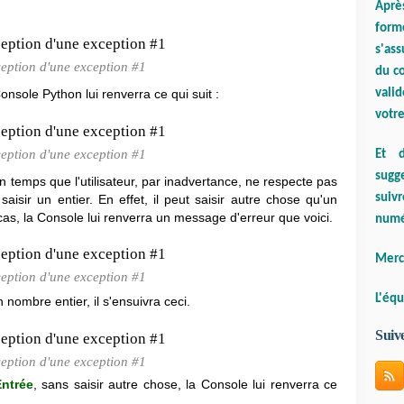
Aprè
form
s'ass
ception d'une exception #1
du co
valid
Console Python lui renverra ce qui suit :
votre
ception d'une exception #1
Et d
sugge
n temps que l'utilisateur, par inadvertance, ne respecte pas
suiv
 saisir un entier. En effet, il peut saisir autre chose qu'un
 cas, la Console lui renverra un message d'erreur que voici.
numé
Merci
ception d'une exception #1
L'équ
n nombre entier, il s'ensuivra ceci.
Suiv
ception d'une exception #1
Entrée
, sans saisir autre chose, la Console lui renverra ce