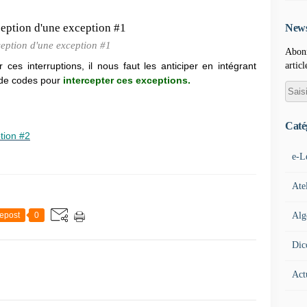
News
ception d'une exception #1
Abonn
articl
 ces interruptions, il nous faut les anticiper en intégrant
 de codes pour
intercepter ces exceptions.
Caté
tion #2
e-L
Ate
Alg
epost
0
Dic
Act