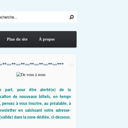
Plan du site
À propos
=**==**==**==**==**==**==***
e part, pour être alerté(e) de la
ication de nouveaux billets, en temps
, pensez à vous inscrire, au préalable, à
ewsletter en saisissant votre adresse-
(valide) dans la zone dédiée, ci-dessous.