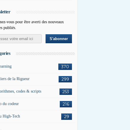
letter
ez-vous pour être averti des nouveaux
es publiés.
gories
earning
370
liers de la Rigueur
299
orithmes, codes & scripts
253
o du codeur
216
u High-Tech
29