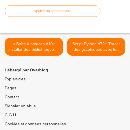
Ajouter un commentaire
< Boîte à astuces #10 :
Script Python #72 : Tracer
installer des bibliothèques à
des graphiques avec les
la pelle : Matplotlib, numpy,
bibliothèques Numpy et
pandas...
Matplotlib.pytlot #2 >
Hébergé par Overblog
Top articles
Pages
Contact
Signaler un abus
C.G.U.
Cookies et données personnelles