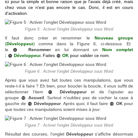
ici pour la simple et bonne raison que je l'avais déjà créé, mais
chez vous ce n'est pas encore le cas. Donc, il est en cours
d'activation.
Figure 5 : Activer l'onglet Développeur sous Word
Il faut donc créer et renommer le
Nouveau groupe
(
Développeur
)
comme dans la Figure 6, ci-dessous. Et
le
R
enommer
en lui donnant un
Nom complet
❽
:
Développeur.
Faites
OK
pour valider ce nom.
❾
❿
Figure 6 : Activer l'onglet Développeur sous Word
Après que vous avez fait toutes ces manipulations, que vous
reste-t-il à faire ? Eh bien, pour boucler la boucle, il vous suffit de
sélectionner l'item
Développeur
et de l'ajouter au
⓫
groupe
Accueil
. Surtout n'oubliez pas de cocher la case à
⓬
gauche de
Développeur
. Après quoi, il faut faire
OK
pour
⓭
⓮
que toutes ces manipulations soient mises à jour.
Figure 7 : Activer l'onglet Développeur sous Word
Résultat des courses, l'onglet
Développeur
s'affiche désormais