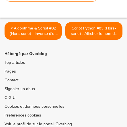
< Algorithme & Script #82
Script Python #83 (Hors-
(Hors-série) : Inverse d'un
série) : Afficher le nom de
nombre #2
son ordinateur & l'adresse
IP associée #4 >
Hébergé par Overblog
Top articles
Pages
Contact
Signaler un abus
C.G.U.
Cookies et données personnelles
Préférences cookies
Voir le profil de sur le portail Overblog