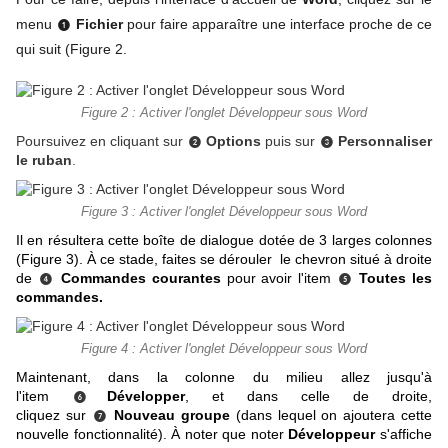
menu
Fichier
pour faire apparaître une interface proche de ce
❶
qui suit (Figure 2.
Figure 2 : Activer l'onglet Développeur sous Word
Poursuivez en cliquant sur
Options
puis sur
Personnaliser
❷
❸
le ruban
.
Figure 3 : Activer l'onglet Développeur sous Word
Il en résultera cette boîte de dialogue dotée de 3 larges colonnes
(Figure 3). À ce stade, faites se dérouler le chevron situé à droite
de
Commandes courantes
pour avoir l'item
Toutes les
❹
❺
commandes.
Figure 4 : Activer l'onglet Développeur sous Word
Maintenant, dans la colonne du milieu allez jusqu'à
l'item
Développer
, et dans celle de droite,
❻
cliquez sur
Nouveau groupe
(dans lequel on ajoutera cette
❼
nouvelle fonctionnalité). À noter que noter
Développeur
s'affiche