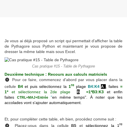
Je vous ai déjà proposé un script qui permettait d'afficher la table
de Pythagore sous Python et maintenant je vous propose de
dresser la même table mais sous Excel.
Cas pratique #15 - Table de Pythagore
Deuxième technique : Recours aux calculs matriciels
Pour ce faire, commencez d'abord par vous placer dans la
❶
re
cellule
B4
et
puis sélectionnez la
1
plage
B4:K4
A
, faites
=
1*
et sélectionnez
la 2de plage
B
=1*B3:K3
et enfin
faites
"
en même temps"
. À noter que les
CTRL+MAJ+Entrée
accolades vont s'ajouter automatiquement.
Et, pour
compléter cette table, eh bien, procédez comme suit :
re
Placez-vous dans la cellule
B5
et
sélectionnez la
1
❷