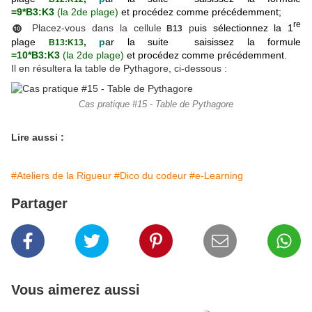
=9*B3:K3
(
la 2de plage)
et procédez comme précédemment;
re
Placez-vous dans la cellule
p
uis sélectionnez la
1
B13
❿
plage
,
p
ar la suite saisissez la formule
B13:K13
=10*B3:K3
(l
a 2de plage
)
et procédez comme précédemment.
Il en résultera la table de Pythagore, ci-dessous :
Cas pratique #15 - Table de Pythagore
Lire aussi :
#Ateliers de la Rigueur
#Dico du codeur
#e-Learning
Partager
Vous aimerez aussi