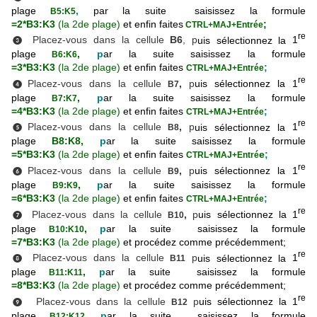
plage
,
par la suite saisissez la formule
B5:K5
=2*B3:K3
(la 2de plage)
et enfin faites
;
CTRL+MAJ+Entrée
re
Placez-vous dans la cellule
B6
, p
uis sélectionnez la
1
❸
plage
,
p
ar la suite saisissez la formule
B6:K6
=3*B3:K3
(la 2de plage)
et enfin faites
;
CTRL+MAJ+Entrée
re
Placez-vous dans la cellule
,
p
uis sélectionnez la
1
B7
❹
plage
,
p
ar la suite saisissez la formule
B7:K7
=4*B3:K3
(
la 2de plage
)
et enfin faites
;
CTRL+MAJ+Entrée
re
Placez-vous dans la cellule
,
p
uis sélectionnez la
1
B8
❺
plage
B8:K8,
p
ar la suite saisissez la formule
=5*B3:K3
(la 2de plage)
et enfin faites
e
;
CTRL+MAJ+Entré
re
Placez-vous dans la cellule
,
p
uis sélectionnez la
1
B9
❻
plage
,
p
ar la suite saisissez la formule
B9:K9
=6*B3:K3
(la 2de plage)
et enfin faites
;
CTRL+MAJ+Entrée
re
Placez-vous dans la cellule
,
p
uis sélectionnez la
1
B10
❼
plage
,
p
ar la suite saisissez la formule
B10:K10
=7*B3:K3
(la 2de plage)
et procédez comme précédemment;
re
Placez-vous dans la cellule
p
uis sélectionnez la
1
B11
❽
plage
,
p
ar la suite saisissez la formule
B11:K11
=8*B3:K3
(
la 2de plage
)
et procédez comme précédemment;
re
Placez-vous dans la cellule
p
uis sélectionnez la
1
B12
❾
plage
,
p
ar la suite saisissez la formule
B12:K12