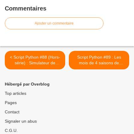
Commentaires
Ajouter un commentaire
< Script Python #88 (Hors-
Script Python #89 : Les
série) : Simulateur de
mois de 4 saisons de
mention au bac #3
l'année 2025 #3 >
Hébergé par Overblog
Top articles
Pages
Contact
Signaler un abus
C.G.U.