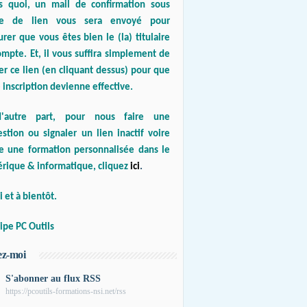
s quoi, un mail de confirmation sous
e de lien vous sera envoyé pour
urer que vous êtes bien le (la) titulaire
mpte. Et, il vous suffira simplement de
er ce lien (en cliquant dessus) pour que
 inscription devienne effective.
'autre part, pour nous faire une
stion ou signaler un lien inactif voire
re une formation personnalisée dans le
rique & informatique, cliquez
ici
.
 et à bientôt.
ipe PC Outils
ez-moi
S'abonner au flux RSS
https://pcoutils-formations-nsi.net/rss