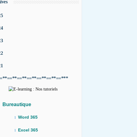
ives
25
24
23
22
21
=**==**==**==**==**==**==***
Bureautique
Word 365
l
Excel 365
l