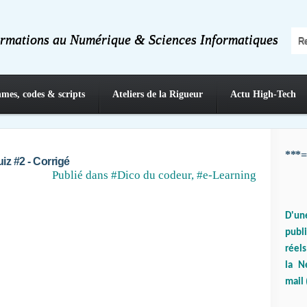
ormations au Numérique & Sciences Informatiques
hmes, codes & scripts
Ateliers de la Rigueur
Actu High-Tech
***=
iz #2 - Corrigé
Publié dans
#Dico du codeur
,
#e-Learning
D'un
publ
réels
la N
mail 