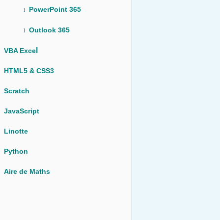
PowerPoint 365
l
Outlook 365
l
l
VBA Exce
HTML5 & CSS3
Scratch
JavaScript
Linotte
Python
Aire de Maths