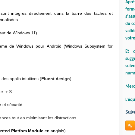
Aprè
form
ont intégrés directement dans la barre des tâches et
s'ass
onnalisées
du co
valid
faut de Windows 11)
votre
ystème de Windows pour Android (Windows Subsystem for
Et d
sugge
suiv
numé
des applis intuitives (
Fluent design
)
Merci
de + S
L'équ
é et sécurité
Suiv
ances tout en minimisant les distractions
usted Platfom Module
en anglais)