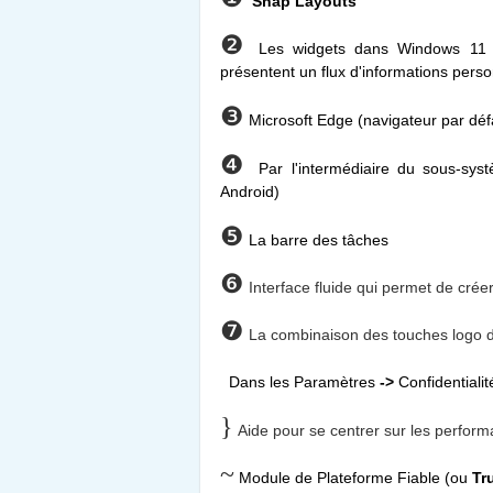
Snap Layouts
❷
Les widgets dans Windows 11 s
présentent un flux d'informations pers
❸
Microsoft Edge (navigateur par dé
❹
Par l'intermédiaire du sous-s
Android)
❺
La barre des tâches
❻
Interface fluide qui permet de créer 
❼
La combinaison des touches logo 
Dans les Paramètres
->
Confidentialit
}
Aide pour se centrer sur les perform
~
Module de Plateforme Fiable (ou
Tr