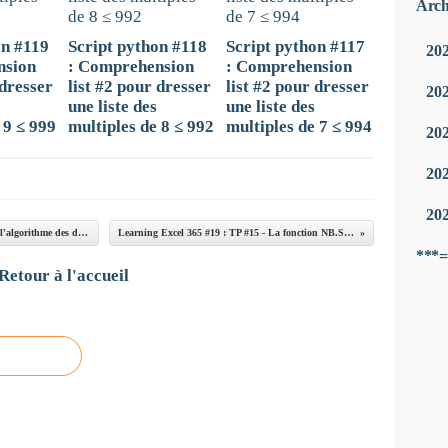
Arch
on #119
Script python #118
Script python #117
20
nsion
: Comprehension
: Comprehension
 dresser
list #2 pour dresser
list #2 pour dresser
20
une liste des
une liste des
 9 ≤ 999
multiples de 8 ≤ 992
multiples de 7 ≤ 994
20
20
20
Script Python #93 : PGCD de 2 nombres entiers (via l'algorithme des différences successives)
Learning Excel 365 #19 : TP #15 - La fonction NB.SI #5 (mis à jour)
***=
Retour à l'accueil