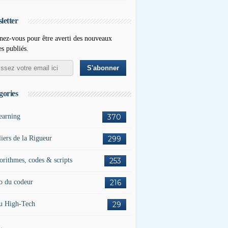
letter
ez-vous pour être averti des nouveaux
es publiés.
gories
earning
370
liers de la Rigueur
299
orithmes, codes & scripts
253
o du codeur
216
u High-Tech
29