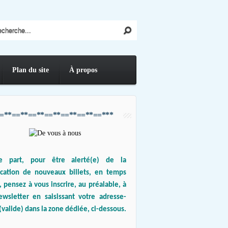
Plan du site
À propos
=**==**==**==**==**==**==***
e part, pour être alerté(e) de la
ication de nouveaux billets, en temps
, pensez à vous inscrire, au préalable, à
ewsletter en saisissant votre adresse-
(valide) dans la zone dédiée, ci-dessous.