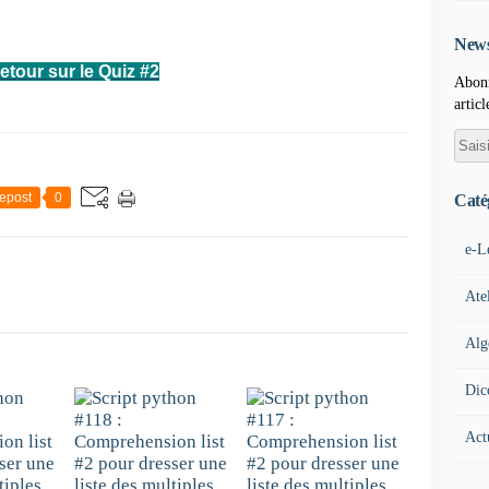
News
etour sur le Quiz #2
Abonn
articl
epost
0
Caté
e-L
Ate
Alg
Dic
Act