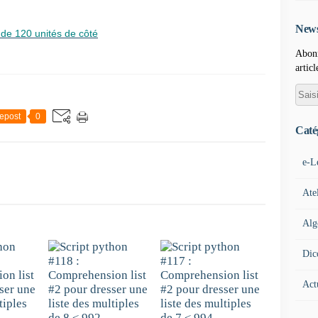
News
 de 120 unités de côté
Abonn
articl
epost
0
Caté
e-L
Ate
Alg
Dic
Act