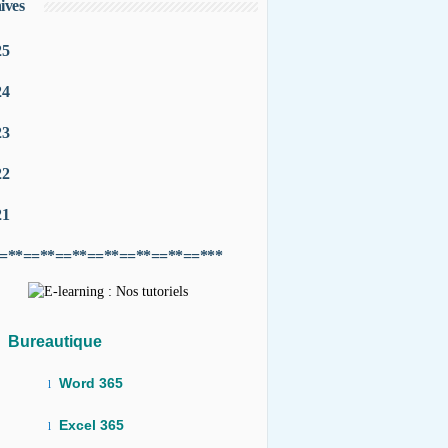
ives
25
24
23
22
21
=**==**==**==**==**==**==***
Bureautique
Word 365
l
Excel 365
l