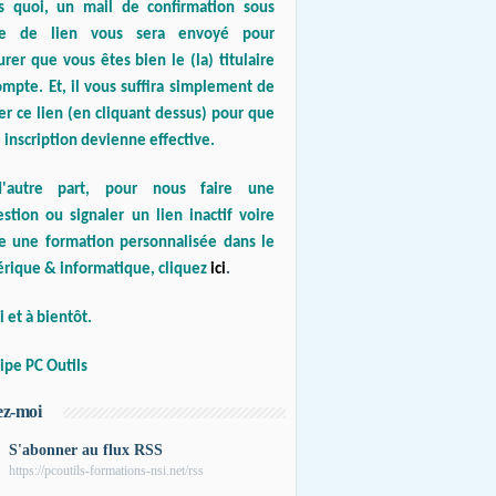
s quoi, un mail de confirmation sous
e de lien vous sera envoyé pour
urer que vous êtes bien le (la) titulaire
mpte. Et, il vous suffira simplement de
er ce lien (en cliquant dessus) pour que
 inscription devienne effective.
'autre part, pour nous faire une
stion ou signaler un lien inactif voire
re une formation personnalisée dans le
rique & informatique, cliquez
ici
.
 et à bientôt.
ipe PC Outils
ez-moi
S'abonner au flux RSS
https://pcoutils-formations-nsi.net/rss