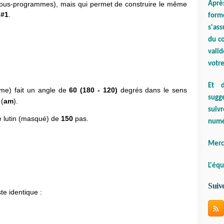
Aprè
sous-programmes), mais qui permet de construire le même
#1
.
form
s'ass
du co
valid
votre
Et d
me) fait un angle de
60 (180 - 120)
degrés dans le sens
sugge
 (
am
).
suiv
le lutin (masqué) de
150
pas.
numé
Merci
L'équ
Suiv
te identique :