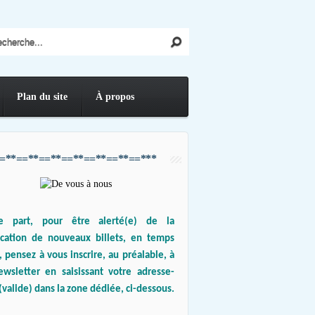
Plan du site
À propos
=**==**==**==**==**==**==***
e part, pour être alerté(e) de la
ication de nouveaux billets, en temps
, pensez à vous inscrire, au préalable, à
ewsletter en saisissant votre adresse-
(valide) dans la zone dédiée, ci-dessous.