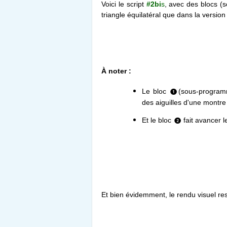
Voici le script
#2bi
s
, avec des blocs (
triangle équilatéral que dans la version
À noter :
Le bloc
(sous-program
❶
des aiguilles d'une montre
Et le bloc
fait avancer 
❷
Et bien évidemment, le rendu visuel res