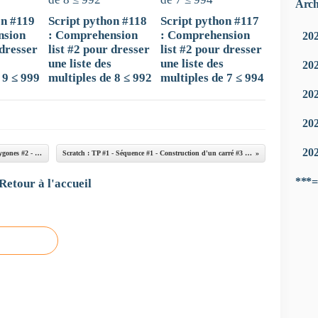
Arch
on #119
Script python #118
Script python #117
nsion
: Comprehension
: Comprehension
20
 dresser
list #2 pour dresser
list #2 pour dresser
une liste des
une liste des
20
 9 ≤ 999
multiples de 8 ≤ 992
multiples de 7 ≤ 994
20
20
20
Scratch : TP #1 - Séquence #1 - Constructions de polygones #2 - Éléments de réponse #2
Scratch : TP #1 - Séquence #1 - Construction d'un carré #3 - Éléments de réponse
***=
Retour à l'accueil