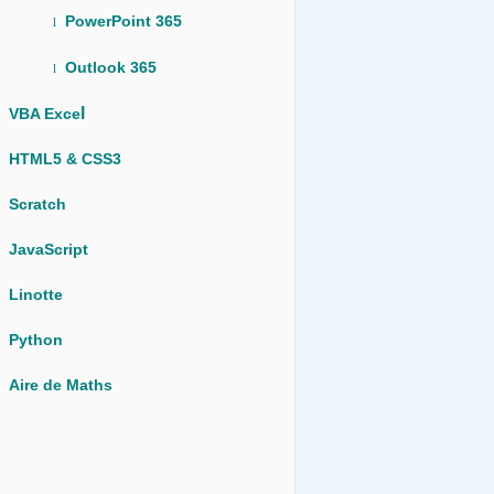
PowerPoint 365
l
Outlook 365
l
l
VBA Exce
HTML5 & CSS3
Scratch
JavaScript
Linotte
Python
Aire de Maths