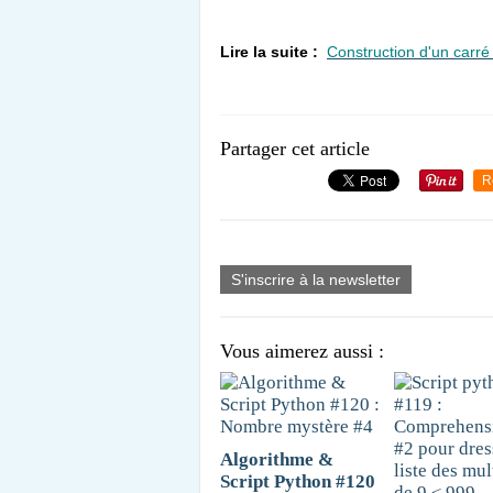
Lire la suite :
Construction d'un carré
Partager cet article
R
S'inscrire à la newsletter
Vous aimerez aussi :
Algorithme &
Script Python #120