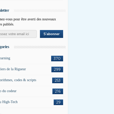
letter
ez-vous pour être averti des nouveaux
es publiés.
gories
earning
370
liers de la Rigueur
299
orithmes, codes & scripts
253
o du codeur
216
u High-Tech
29