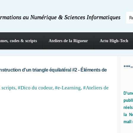
ormations au Numérique & Sciences Informatiques
hmes, codes & scripts
Ateliers de la Rigueur
Actu High-Tech
***=
struction d'un triangle équilatéral #2 - Éléments de
 scripts
,
#Dico du codeur
,
#e-Learning
,
#Ateliers de
D'un
publ
réels
la N
mail 