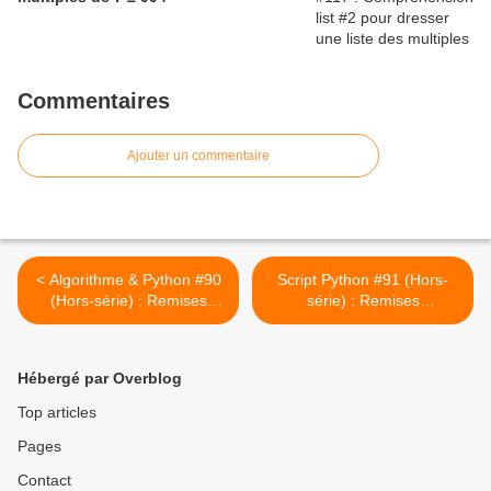
Commentaires
Ajouter un commentaire
< Algorithme & Python #90
Script Python #91 (Hors-
(Hors-série) : Remises
série) : Remises
automatiques sous
automatiques sous
condition (mis à jour)
conditions - Les tests >
Hébergé par Overblog
Top articles
Pages
Contact