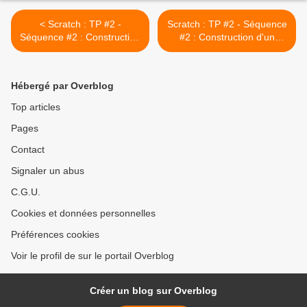
< Scratch : TP #2 -
Scratch : TP #2 - Séquence
Séquence #2 : Construction
#2 : Construction d'un
d'un parallélogramme -
hexagone régulier - Corrigé
Corrigé
>
Hébergé par Overblog
Top articles
Pages
Contact
Signaler un abus
C.G.U.
Cookies et données personnelles
Préférences cookies
Voir le profil de sur le portail Overblog
Créer un blog sur Overblog