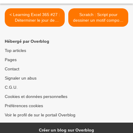
< Learning Excel 365 #27 :
Scratch : Script pour
Déterminer le jour de
dessiner un motif composé
Pâques d'une année en
de 4 disques >
émulant l'algorithme de
Gauss
Hébergé par Overblog
Top articles
Pages
Contact
Signaler un abus
C.G.U.
Cookies et données personnelles
Préférences cookies
Voir le profil de sur le portail Overblog
Créer un blog sur Overblog