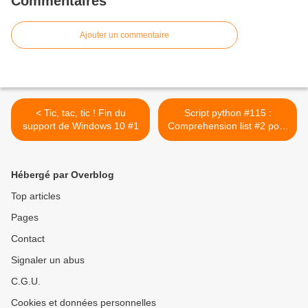
Commentaires
Ajouter un commentaire
< Tic, tac, tic ! Fin du
Script python #115 :
support de Windows 10 #1
Comprehension list #2 pour
dresser une liste des
multiples de 5 ≤ 695 >
Hébergé par Overblog
Top articles
Pages
Contact
Signaler un abus
C.G.U.
Cookies et données personnelles