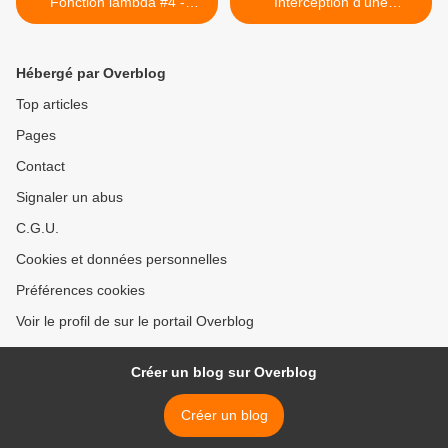
Fonction lambda #4 -
Interception d'une
Convertir un mot en
exception #1 (mis à jour) >
minuscule
Hébergé par Overblog
Top articles
Pages
Contact
Signaler un abus
C.G.U.
Cookies et données personnelles
Préférences cookies
Voir le profil de sur le portail Overblog
Créer un blog sur Overblog
Créer un blog