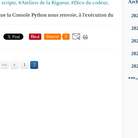
Arch
 scripts
,
#Ateliers de la Rigueur
,
#Dico du codeur
,
que la Console Python nous renvoie, à l'exécution du
20
20
Repost
0
20
20
<<
<
1
2
20
***=