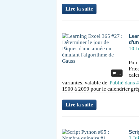
Lire la suite
Lear
d'un
10 J
Pou 
Frie
…
calc
variantes, valable de
Publié dans
#
1900 à 2099 pour le calendrier grég
Lire la suite
Scri
3 Ju