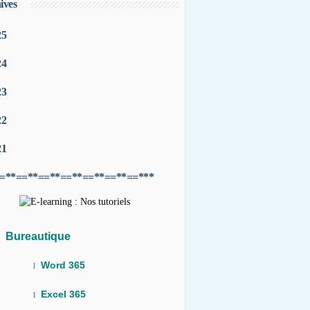
ives
25
24
23
22
21
=**==**==**==**==**==**==***
Bureautique
Word 365
l
Excel 365
l