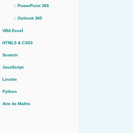
PowerPoint 365
l
Outlook 365
l
l
VBA Exce
HTML5 & CSS3
Scratch
JavaScript
Linotte
Python
Aire de Maths