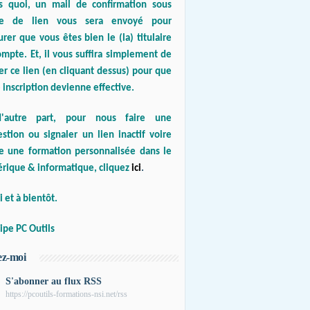
s quoi, un mail de confirmation sous
e de lien vous sera envoyé pour
urer que vous êtes bien le (la) titulaire
mpte. Et, il vous suffira simplement de
er ce lien (en cliquant dessus) pour que
 inscription devienne effective.
'autre part, pour nous faire une
stion ou signaler un lien inactif voire
re une formation personnalisée dans le
rique & informatique, cliquez
ici
.
 et à bientôt.
ipe PC Outils
ez-moi
S'abonner au flux RSS
https://pcoutils-formations-nsi.net/rss