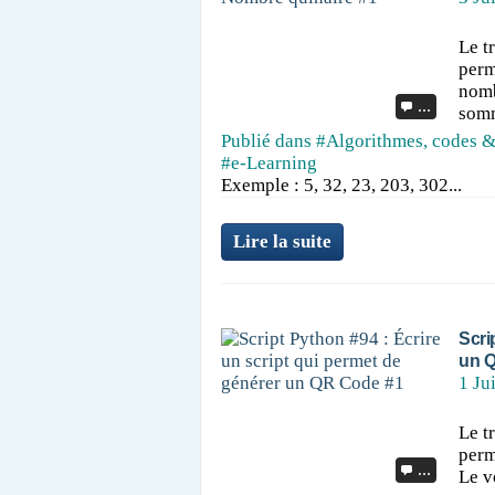
Le t
perm
nomb
…
somm
Publié dans
#Algorithmes, codes &
#e-Learning
Exemple : 5, 32, 23, 203, 302...
Lire la suite
Scri
un 
1 Ju
Le t
perm
…
Le v