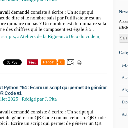
News
ravail demandé consiste à écrire : Un script qui
et de dire si le nombre saisi par l'utilisateur est un
Abonn
re quinaire ou pas ? Un nombre est dit quinaire si la
articl
e des chiffres qui le composent est égale à 5 .
 scripts
,
#Ateliers de la Rigueur
,
#Dico du codeur
,
Caté
Repost
0
e-L
Ate
pt Python #94 : Écrire un script qui permet de générer
Alg
QR Code #1
illet 2025
, Rédigé par J. Pita
Dic
ravail demandé consiste à écrire : Un script qui
Act
et de générer un QR Code comme celui-ci. QR Code
oici : Écrire un script qui permet de générer un QR