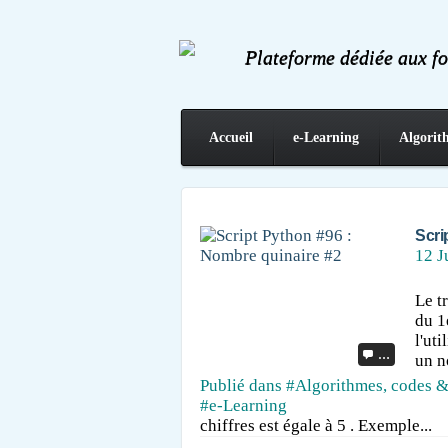
Plateforme dédiée aux f
Accueil
e-Learning
Algorit
Contact
Scri
12 J
Le t
du 1
l'ut
…
un n
Publié dans
#Algorithmes, codes &
#e-Learning
chiffres est égale à 5 . Exemple...