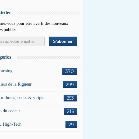
letter
ez-vous pour être averti des nouveaux
es publiés.
gories
earning
370
liers de la Rigueur
299
orithmes, codes & scripts
253
o du codeur
216
u High-Tech
29