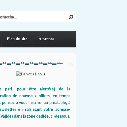
Plan du site
À propos
=**==**==**==**==**==**==***
e part, pour être alerté(e) de la
ication de nouveaux billets, en temps
, pensez à vous inscrire, au préalable, à
ewsletter en saisissant votre adresse-
(valide) dans la zone dédiée, ci-dessous.