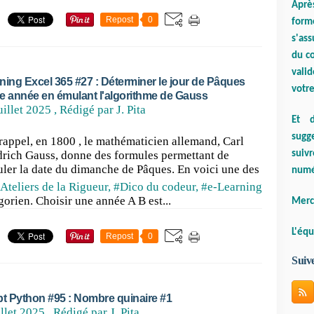
Aprè
Repost
0
form
s'ass
du co
valid
ning Excel 365 #27 : Déterminer le jour de Pâques
votre
e année en émulant l'algorithme de Gauss
uillet 2025
, Rédigé par J. Pita
Et d
sugge
rappel, en 1800 , le mathématicien allemand, Carl
suiv
drich Gauss, donne des formules permettant de
uler la date du dimanche de Pâques. En voici une des
numé
Ateliers de la Rigueur
,
#Dico du codeur
,
#e-Learning
orien. Choisir une année A B est...
Merci
L'équ
Repost
0
Suiv
pt Python #95 : Nombre quinaire #1
illet 2025
, Rédigé par J. Pita