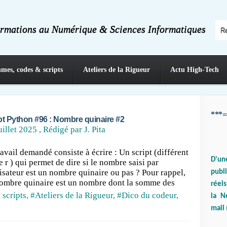
ormations au Numérique & Sciences Informatiques
hmes, codes & scripts
Ateliers de la Rigueur
Actu High-Tech
***=
pt Python #96 : Nombre quinaire #2
uillet 2025
, Rédigé par J. Pita
ravail demandé consiste à écrire : Un script (différent
D'un
e r ) qui permet de dire si le nombre saisi par
ilisateur est un nombre quinaire ou pas ? Pour rappel,
publ
ombre quinaire est un nombre dont la somme des
réels
 scripts
,
#Ateliers de la Rigueur
,
#Dico du codeur
,
la N
mail 