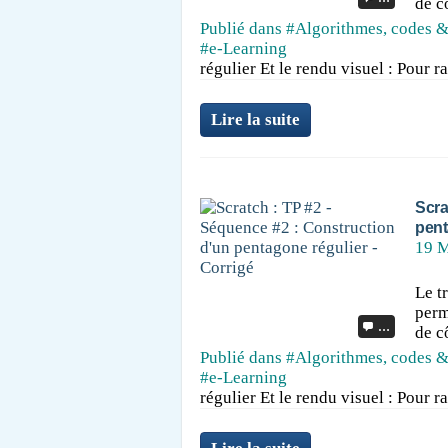
de c
Publié dans
#Algorithmes, codes &
#e-Learning
régulier Et le rendu visuel : Pour ra
Lire la suite
Scra
pent
19 M
Le t
perm
…
de c
Publié dans
#Algorithmes, codes &
#e-Learning
régulier Et le rendu visuel : Pour ra