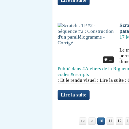
Lire la suite
Scra
para
17 M
Le t
perm
…
dime
Publié dans
#Ateliers de la Rigueu
codes & scripts
: Et le rendu visuel : Lire la suite
Lire la suite
<<
<
10
11
12
1