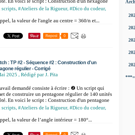
ôté. En voici le script : Construction d'un hexagone
Arch
 scripts
,
#Ateliers de la Rigueur
,
#Dico du codeur
,
20
ppel, la valeur de l'angle au centre = 360/n et...
20
Repost
0
20
20
tch : TP #2 - Séquence #2 : Construction d'un
20
agone régulier - Corrigé
ai 2025
, Rédigé par J. Pita
***=
ravail demandé consiste à écrire : ❷ Un script qui
et de construire un pentagone régulier de 140 unités
ôté. En voici le script : Construction d'un pentagone
 scripts
,
#Ateliers de la Rigueur
,
#Dico du codeur
,
ppel, la valeur de l’angle intérieur = 180°...