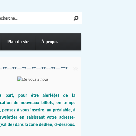
Plan du site
À propos
=**==**==**==**==**==**==***
e part, pour être alerté(e) de la
ication de nouveaux billets, en temps
, pensez à vous inscrire, au préalable, à
ewsletter en saisissant votre adresse-
(valide) dans la zone dédiée, ci-dessous.