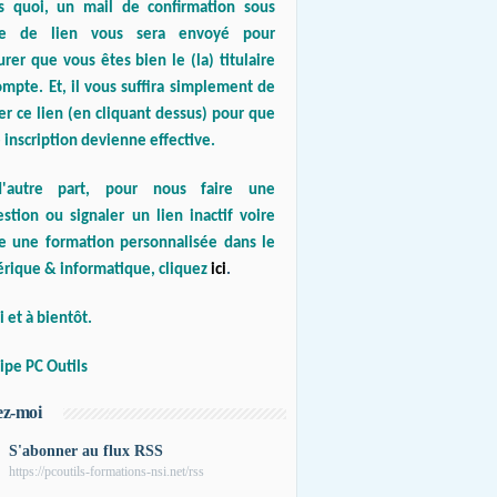
s quoi, un mail de confirmation sous
e de lien vous sera envoyé pour
urer que vous êtes bien le (la) titulaire
mpte. Et, il vous suffira simplement de
er ce lien (en cliquant dessus) pour que
 inscription devienne effective.
'autre part, pour nous faire une
stion ou signaler un lien inactif voire
re une formation personnalisée dans le
rique & informatique, cliquez
ici
.
 et à bientôt.
ipe PC Outils
ez-moi
S'abonner au flux RSS
https://pcoutils-formations-nsi.net/rss