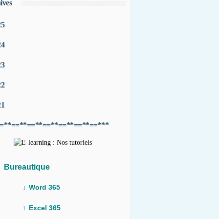
ives
25
24
23
22
21
=**==**==**==**==**==**==***
Bureautique
Word 365
l
Excel 365
l