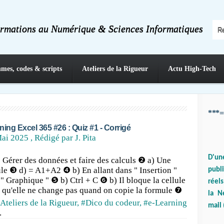
ormations au Numérique & Sciences Informatiques
hmes, codes & scripts
Ateliers de la Rigueur
Actu High-Tech
***=
ning Excel 365 #26 : Quiz #1 - Corrigé
ai 2025
, Rédigé par J. Pita
D'un
 Gérer des données et faire des calculs ❷ a) Une
ule ❸ d) = A1+A2 ❹ b) En allant dans " Insertion "
publ
 " Graphique " ❺ b) Ctrl + C ❻ b) Il bloque la cellule
réels
 qu'elle ne change pas quand on copie la formule ❼
la N
Ateliers de la Rigueur
,
#Dico du codeur
,
#e-Learning
mail 
.