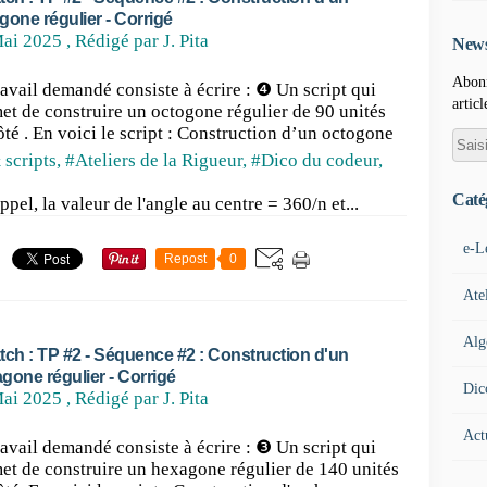
gone régulier - Corrigé
ai 2025
, Rédigé par J. Pita
News
Abonn
ravail demandé consiste à écrire : ❹ Un script qui
articl
et de construire un octogone régulier de 90 unités
ôté . En voici le script : Construction d’un octogone
 scripts
,
#Ateliers de la Rigueur
,
#Dico du codeur
,
Caté
ppel, la valeur de l'angle au centre = 360/n et...
e-L
Repost
0
Ate
Alg
tch : TP #2 - Séquence #2 : Construction d'un
gone régulier - Corrigé
Dic
ai 2025
, Rédigé par J. Pita
Act
ravail demandé consiste à écrire : ❸ Un script qui
et de construire un hexagone régulier de 140 unités