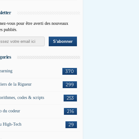
letter
ez-vous pour être averti des nouveaux
es publiés.
gories
earning
370
liers de la Rigueur
299
orithmes, codes & scripts
253
o du codeur
216
u High-Tech
29