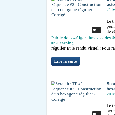
octo
21 M
Le t
perm
…
de c
Publié dans
#Algorithmes, codes &
#e-Learning
régulier Et le rendu visuel : Pour ra
Lire la suite
Scra
hexa
20 M
Le t
perm
…