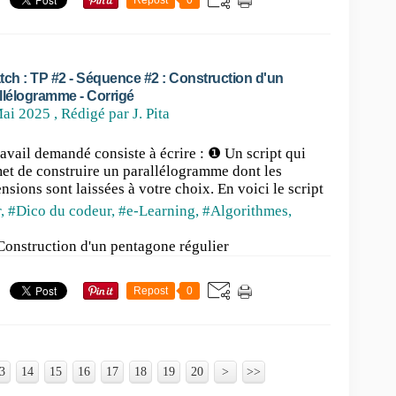
Repost
0
tch : TP #2 - Séquence #2 : Construction d'un
llélogramme - Corrigé
ai 2025
, Rédigé par J. Pita
ravail demandé consiste à écrire : ❶ Un script qui
et de construire un parallélogramme dont les
nsions sont laissées à votre choix. En voici le script
r
,
#Dico du codeur
,
#e-Learning
,
#Algorithmes,
 : Construction d'un pentagone régulier
Repost
0
3
14
15
16
17
18
19
20
30
40
50
60
>
>>