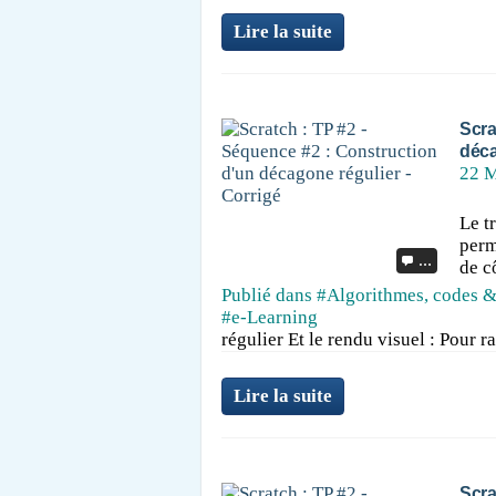
Lire la suite
Scra
déca
22 M
Le t
perm
…
de c
Publié dans
#Algorithmes, codes &
#e-Learning
régulier Et le rendu visuel : Pour ra
Lire la suite
Scra