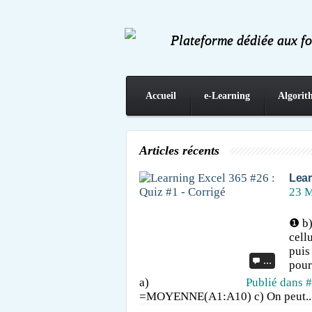
Plateforme dédiée aux f
Accueil
e-Learning
Algorit
Contact
Articles récents
Lear
23 M
❶ b)
cell
puis
…
pour
a)
Publié dans
#
=MOYENNE(A1:A10) c) On peut..