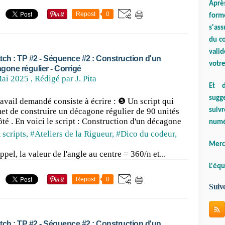
Aprè
Repost
0
form
s'ass
du co
valid
tch : TP #2 - Séquence #2 : Construction d'un
votre
gone régulier - Corrigé
ai 2025
, Rédigé par J. Pita
Et d
sugge
ravail demandé consiste à écrire : ❺ Un script qui
suiv
et de construire un décagone régulier de 90 unités
ôté . En voici le script : Construction d'un décagone
numé
 scripts
,
#Ateliers de la Rigueur
,
#Dico du codeur
,
Merci
ppel, la valeur de l'angle au centre = 360/n et...
L'équ
Repost
0
Suiv
tch : TP #2 - Séquence #2 : Construction d'un