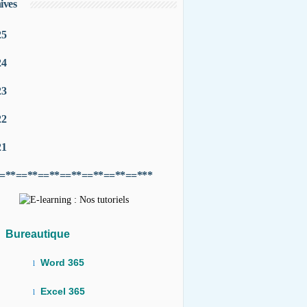
ives
25
24
23
22
21
=**==**==**==**==**==**==***
Bureautique
Word 365
l
Excel 365
l