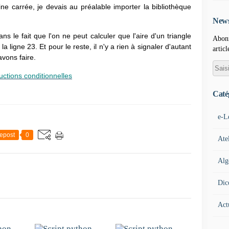
cine carrée, je devais au préalable importer la bibliothèque
News
ans le fait que l'on ne peut calculer que l'aire d'un triangle
Abonn
la ligne 23. Et pour le reste, il n'y a rien à signaler d'autant
articl
avons faire.
ructions conditionnelles
Caté
e-L
epost
0
Ate
Alg
Dic
Act