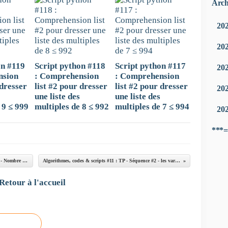
Arch
20
20
on #119
Script python #118
Script python #117
20
nsion
: Comprehension
: Comprehension
 dresser
list #2 pour dresser
list #2 pour dresser
20
une liste des
une liste des
 9 ≤ 999
multiples de 8 ≤ 992
multiples de 7 ≤ 994
20
***=
Algorithmes, codes & scripts #9 : TP 3 - Séquence #1 - Nombre pair, nombre impair, ...multiple de 3 ?
Algorithmes, codes & scripts #11 : TP - Séquence #2 - les variables & instructions conditionnelles
Retour à l'accueil