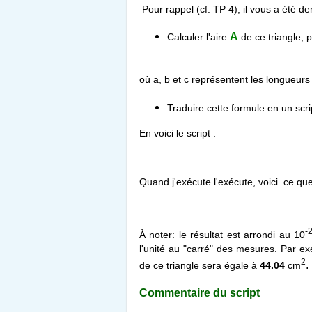
Pour rappel (cf. TP 4), il vous a été 
A
Calculer l'aire
de ce triangle, 
où a, b et c représentent les longueurs
Traduire cette formule en un scri
En voici le script :
Quand j'exécute l'exécute, voici ce qu
-
À noter: le résultat est arrondi au 10
l'unité au "carré" des mesures. Par exe
2
.
de ce triangle sera égale à
4
4.04
cm
Commentaire du script