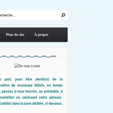
Plan du site
À propos
=**==**==**==**==**==**==***
e part, pour être alerté(e) de la
ication de nouveaux billets, en temps
, pensez à vous inscrire, au préalable, à
ewsletter en saisissant votre adresse-
(valide) dans la zone dédiée, ci-dessous.