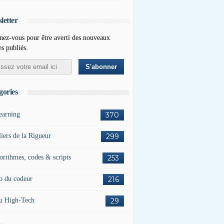
letter
ez-vous pour être averti des nouveaux
es publiés.
gories
earning
370
liers de la Rigueur
299
orithmes, codes & scripts
253
o du codeur
216
u High-Tech
29