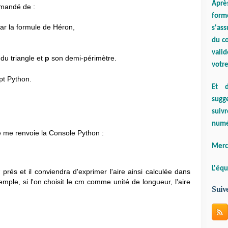
Aprè
demandé de :
form
par la formule de Héron,
s'ass
du co
valid
 du triangle et
p
son demi-périmètre.
votre
pt Python.
Et d
sugge
suiv
numé
e me renvoie la Console Python :
Merci
L'équ
2
prés
et il conviendra d'exprimer l'aire ainsi calculée dans
mple, si l'on choisit le cm comme unité de longueur, l'aire
Suiv