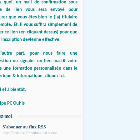
s quoi, un mail de confirmation sous
e de lien vous sera envoyé pour
urer que vous êtes bien le (la) titulaire
mpte. Et, il vous suffira simplement de
er ce lien (en cliquant dessus) pour que
 inscription devienne effective.
'autre part, pour nous faire une
stion ou signaler un lien inactif voire
re une formation personnalisée dans le
rique & informatique, cliquez
ici
.
 et à bientôt.
ipe PC Outils
ez-moi
S'abonner au flux RSS
https://pcoutils-formations-nsi.net/rss