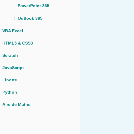
PowerPoint 365
l
Outlook 365
l
l
VBA Exce
HTML5 & CSS3
Scratch
JavaScript
Linotte
Python
Aire de Maths