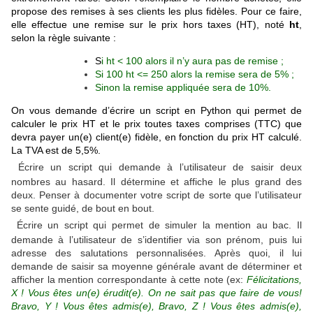
propose des remises à ses clients les plus fidèles. Pour ce faire,
elle effectue une remise sur le prix hors taxes (HT), noté
ht
,
selon la règle suivante :
S
i ht < 100 alors il n’y aura pas de remise ;
Si 100 ht <= 250 alors la remise sera de 5% ;
S
inon la remise appliquée sera de 10%.
On vous demande d’écrire un script en Python qui permet de
calculer le prix HT et le prix toutes taxes comprises (TTC) que
devra payer un(e) client(e) fidèle, en fonction du prix HT calculé.
La TVA est de 5,5%.
Écrire un script qui demande à l’utilisateur de saisir deux
nombres au hasard. Il détermine et affiche le plus grand des
deux. Penser à documenter votre script de sorte que l’utilisateur
se sente guidé, de bout en bout.
Écrire un script qui permet de simuler la mention au bac. Il
demande à l’utilisateur de s’identifier via son prénom, puis lui
adresse des salutations personnalisées. Après quoi, il lui
demande de saisir sa moyenne générale avant de déterminer et
afficher la mention correspondante à cette note (ex:
Félicitations,
X ! Vous êtes un(e) érudit(e). On ne sait pas que faire de vous!
Bravo, Y ! Vous êtes admis(e), Bravo, Z ! Vous êtes admis(e),