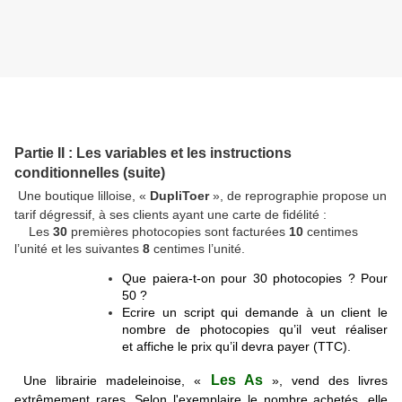
Partie II : Les variables et les instructions
conditionnelles (suite)
Une boutique lilloise, «
DupliToer
», de reprographie propose un
tarif dégressif, à ses clients ayant une carte de fidélité :
Les
30
premières photocopies sont facturées
10
centimes
l’unité et les suivantes
8
centimes l’unité.
Que paiera-t-on pour 30 photocopies ? Pour
50 ?
Ecrire un script qui demande à un client le
nombre de photocopies qu’il veut réaliser
et affiche le prix qu’il devra payer (TTC).
Les As
Une librairie madeleinoise, «
», vend des livres
extrêmement rares. Selon l'exemplaire le nombre achetés, elle