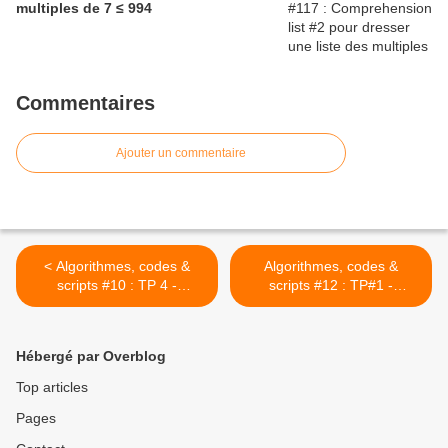
multiples de 7 ≤ 994
Commentaires
Ajouter un commentaire
< Algorithmes, codes &
Algorithmes, codes &
scripts #10 : TP 4 -
scripts #12 : TP#1 -
Séquence #1 - Calcul de
Séquence #2 - Remise
l'aire d'un triangle par la
sous condition #1 >
formule de Héron
Hébergé par Overblog
Top articles
Pages