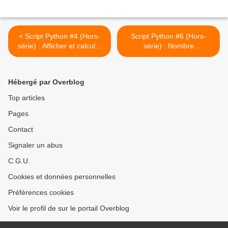
< Script Python #4 (Hors-
Script Python #6 (Hors-
série) : Afficher et calculer
série) : Nombre
la valeur absolue d'un
d'Armstrong #6 (1re
nombre #4 (1re variante)
variante) >
Hébergé par Overblog
Top articles
Pages
Contact
Signaler un abus
C.G.U.
Cookies et données personnelles
Préférences cookies
Voir le profil de sur le portail Overblog