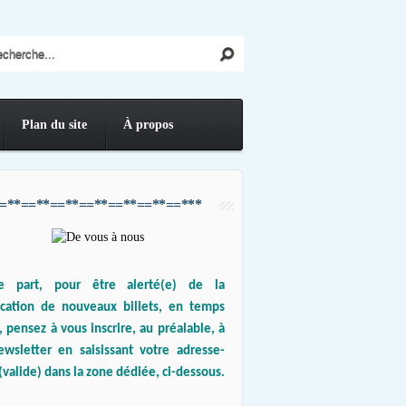
Plan du site
À propos
=**==**==**==**==**==**==***
e part, pour être alerté(e) de la
ication de nouveaux billets, en temps
, pensez à vous inscrire, au préalable, à
ewsletter en saisissant votre adresse-
(valide) dans la zone dédiée, ci-dessous.