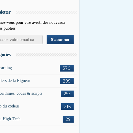
letter
ez-vous pour être averti des nouveaux
es publiés.
gories
earning
370
liers de la Rigueur
299
orithmes, codes & scripts
253
o du codeur
216
u High-Tech
29