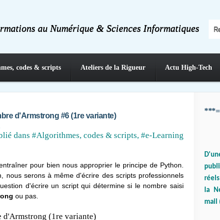
ormations au Numérique & Sciences Informatiques
hmes, codes & scripts
Ateliers de la Rigueur
Actu High-Tech
***=
mbre d'Armstrong #6 (1re variante)
a
blié dans
#Algorithmes, codes & scripts
,
#e-Learning
D'un
ntraîner pour bien nous approprier le principe de Python.
publ
, nous serons à même d'écrire des scripts professionnels
réels
uestion d'écrire un script qui détermine si le nombre saisi
la N
rong
ou pas.
mail 