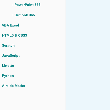
PowerPoint 365
l
Outlook 365
l
l
VBA Exce
HTML5 & CSS3
Scratch
JavaScript
Linotte
Python
Aire de Maths