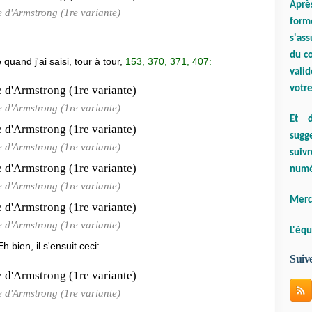
Aprè
d'Armstrong (1re variante)
form
s'ass
du co
uand j'ai saisi, tour à tour,
153, 370, 371, 407:
valid
votre
d'Armstrong (1re variante)
Et d
sugge
d'Armstrong (1re variante)
suiv
numé
d'Armstrong (1re variante)
Merci
d'Armstrong (1re variante)
L'équ
 bien, il s'ensuit ceci:
Suiv
d'Armstrong (1re variante)