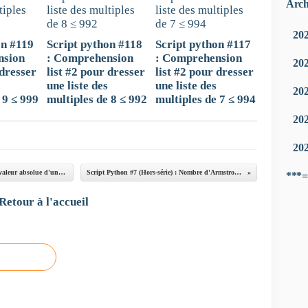
Arch
20
on #119
Script python #118
Script python #117
nsion
: Comprehension
: Comprehension
20
 dresser
list #2 pour dresser
list #2 pour dresser
une liste des
une liste des
20
 9 ≤ 999
multiples de 8 ≤ 992
multiples de 7 ≤ 994
20
20
Script Python #5 (Hors-série) : Afficher et calculer la valeur absolue d'un nombre #5 (2e variante)
Script Python #7 (Hors-série) : Nombre d'Armstrong #7 (2e variante)
***=
Retour à l'accueil