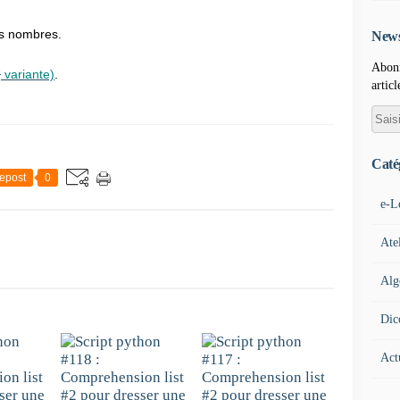
res nombres.
News
Abonn
e
variante)
.
articl
Caté
epost
0
e-L
Ate
Alg
Dic
Act