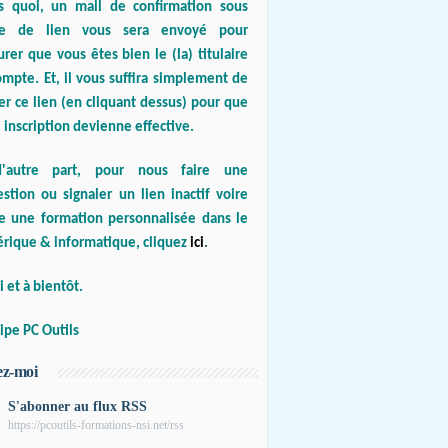
s quoi, un mail de confirmation sous
e de lien vous sera envoyé pour
urer que vous êtes bien le (la) titulaire
mpte. Et, il vous suffira simplement de
er ce lien (en cliquant dessus) pour que
 inscription devienne effective.
'autre part, pour nous faire une
stion ou signaler un lien inactif voire
re une formation personnalisée dans le
rique & informatique, cliquez
ici
.
 et à bientôt.
ipe PC Outils
ez-moi
S'abonner au flux RSS
https://pcoutils-formations-nsi.net/rss