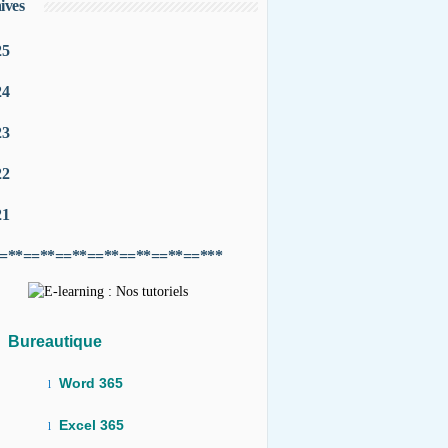
ives
25
24
23
22
21
=**==**==**==**==**==**==***
Bureautique
Word 365
l
Excel 365
l