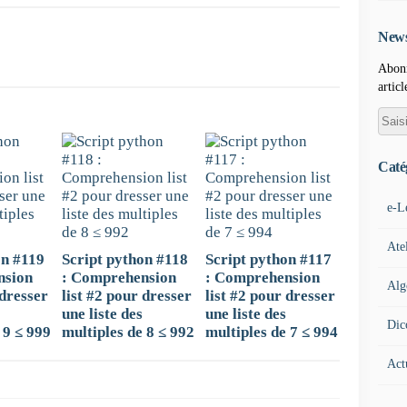
News
Abonn
articl
Caté
e-L
Ate
on #119
Script python #118
Script python #117
nsion
: Comprehension
: Comprehension
Alg
 dresser
list #2 pour dresser
list #2 pour dresser
une liste des
une liste des
Dic
 9 ≤ 999
multiples de 8 ≤ 992
multiples de 7 ≤ 994
Act