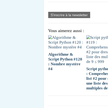
S'inscrire à la newsletter
Vous aimerez aussi :
Algorithme &
Script Python #120
: Nombre mystère
#4
Script pyth
: Comprehe
list #2 pour
une liste des
multiples de