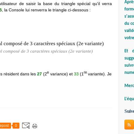
Aprè
lisateur de saisir la base du triangle spécial qu'il verra
form
5
, la Console lui renverra le triangle ci-dessous :
s'ass
du co
valid
votre
ral composé de 3 caractères spéciaux (2e variante)
Et d
sugge
suiv
e
re
numé
es résident dans les
27
(2
variance)
et
33
(1
variante). Je
Merci
L'équ
Suiv
epost
0