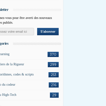
letter
ez-vous pour être averti des nouveaux
es publiés.
gories
earning
370
liers de la Rigueur
299
orithmes, codes & scripts
253
o du codeur
216
u High-Tech
29