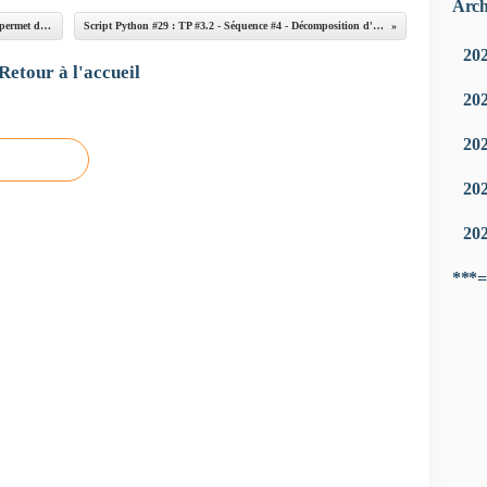
Arch
Script Python #15 (Hors-série) : Écrire un script qui permet d'afficher ce triangle spécial #15 (1re variante)
Script Python #29 : TP #3.2 - Séquence #4 - Décomposition d'un entier en un produit de facteurs premiers
20
Retour à l'accueil
20
20
20
20
***=