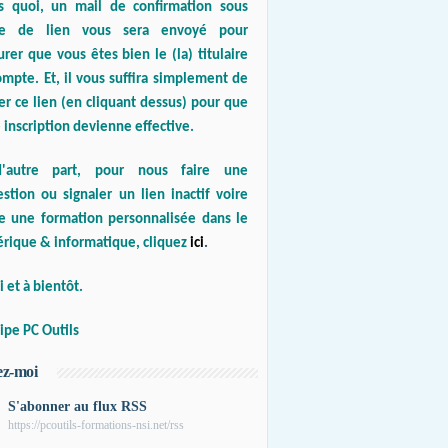
s quoi, un mail de confirmation sous
e de lien vous sera envoyé pour
urer que vous êtes bien le (la) titulaire
mpte. Et, il vous suffira simplement de
er ce lien (en cliquant dessus) pour que
 inscription devienne effective.
'autre part, pour nous faire une
stion ou signaler un lien inactif voire
re une formation personnalisée dans le
rique & informatique, cliquez
ici
.
 et à bientôt.
ipe PC Outils
ez-moi
S'abonner au flux RSS
https://pcoutils-formations-nsi.net/rss