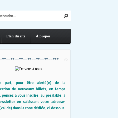
Plan du site
À propos
=**==**==**==**==**==**==***
e part, pour être alerté(e) de la
ication de nouveaux billets, en temps
, pensez à vous inscrire, au préalable, à
ewsletter en saisissant votre adresse-
(valide) dans la zone dédiée, ci-dessous.