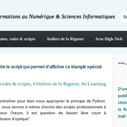
ormations au Numérique & Sciences Informatiques
hmes, codes & scripts
Ateliers de la Rigueur
Actu High-Tech
***=
re le script qui permet d'afficher ce triangle spécial
codes & scripts
,
#Ateliers de la Rigueur
,
#e-Learning
D'un
publ
ntraîner pour bien nous approprier le principe de Python.
réels
 nous serons à même d'écrire des scripts professionnels à
la N
 pour l'heure, il est question de laisser libre court à
mail 
llusion d'optique".