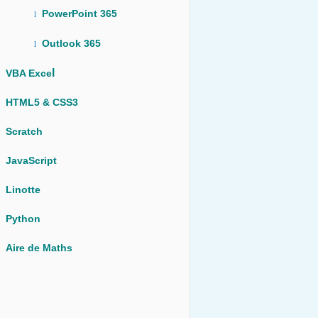
PowerPoint 365
l
Outlook 365
l
l
VBA Exce
HTML5 & CSS3
Scratch
JavaScript
Linotte
Python
Aire de Maths