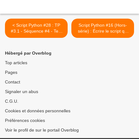
< Script Python #28 : TP
Script Python #16 (Hors-
#3.1 - Séquence #4 - Test
série) : Écrire le script qui
de primalité d'un nombre
permet d'afficher ce triangle
entier (3e variante)
spécial #16 (2e variante) >
Hébergé par Overblog
Top articles
Pages
Contact
Signaler un abus
C.G.U.
Cookies et données personnelles
Préférences cookies
Voir le profil de sur le portail Overblog