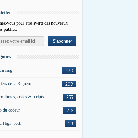
letter
ez-vous pour être averti des nouveaux
es publiés.
gories
earning
370
liers de la Rigueur
299
orithmes, codes & scripts
253
o du codeur
216
u High-Tech
29