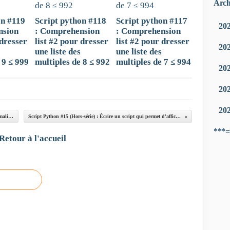
Arch
on #119
Script python #118
Script python #117
20
nsion
: Comprehension
: Comprehension
 dresser
list #2 pour dresser
list #2 pour dresser
20
une liste des
une liste des
 9 ≤ 999
multiples de 8 ≤ 992
multiples de 7 ≤ 994
20
20
20
Script Python #27 : TP #3 - Séquence #4. Test de primalité d'un nombre entier (2e nuance)
Script Python #15 (Hors-série) : Écrire un script qui permet d'afficher ce triangle spécial #15 (1re variante)
***=
Retour à l'accueil