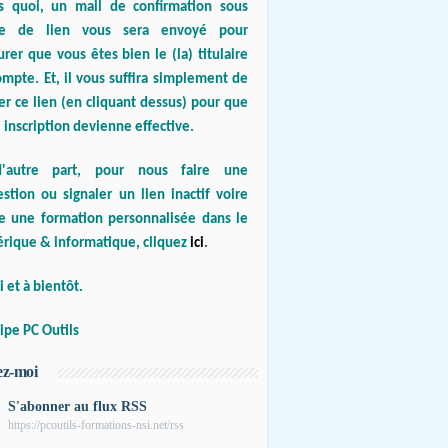
s quoi, un mail de confirmation sous
e de lien vous sera envoyé pour
urer que vous êtes bien le (la) titulaire
mpte. Et, il vous suffira simplement de
er ce lien (en cliquant dessus) pour que
 inscription devienne effective.
'autre part, pour nous faire une
stion ou signaler un lien inactif voire
re une formation personnalisée dans le
rique & informatique, cliquez
ici
.
 et à bientôt.
ipe PC Outils
ez-moi
S'abonner au flux RSS
https://pcoutils-formations-nsi.net/rss