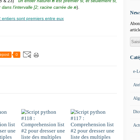
18 & 23) "
un entier naturel
n
est premier si, et seulement si,
 dans l'intervalle [2; racine carrée de
n
).
News
2 entiers sont premiers entre eux
Abonn
articl
epost
0
Caté
e-L
Ate
Alg
Dic
Act