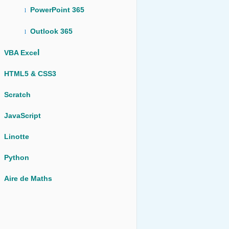
PowerPoint 365
l
Outlook 365
l
l
VBA Exce
HTML5 & CSS3
Scratch
JavaScript
Linotte
Python
Aire de Maths