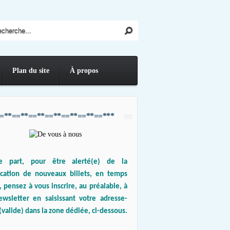
Plan du site
À propos
=**==**==**==**==**==**==***
e part, pour être alerté(e) de la
ication de nouveaux billets, en temps
, pensez à vous inscrire, au préalable, à
ewsletter en saisissant votre adresse-
(valide) dans la zone dédiée, ci-dessous.