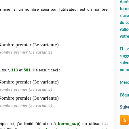
Aprè
form
miner si un nombre saisi par l'utilisateur est un nombre
s'ass
du co
valid
votre
Et d
 Nombre premier (3e variante)
sugge
suiv
à tour,
313
et
581
, il s'ensuit ceci :
numé
Merci
 Nombre premier (3e variante)
L'équ
 Nombre premier (3e variante)
Suiv
ts, ici, j'ai limité l'itération à
borne_sup
) en utilisant la