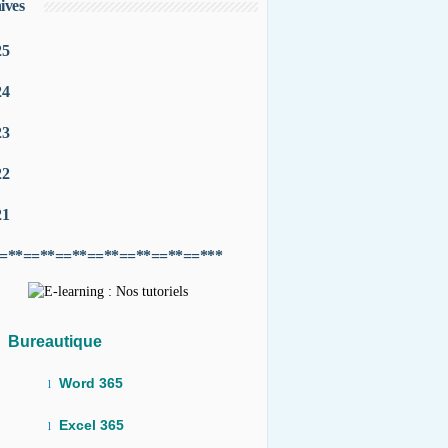
ives
25
24
23
22
21
=**==**==**==**==**==**==***
Bureautique
Word 365
l
Excel 365
l