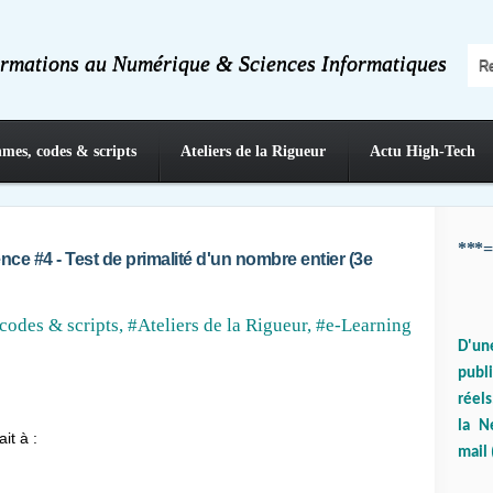
ormations au Numérique & Sciences Informatiques
hmes, codes & scripts
Ateliers de la Rigueur
Actu High-Tech
***=
nce #4 - Test de primalité d'un nombre entier (3e
codes & scripts
,
#Ateliers de la Rigueur
,
#e-Learning
D'un
publ
réels
la N
it à :
mail 