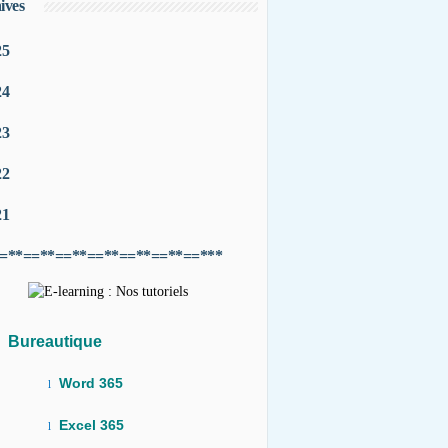
ives
25
24
23
22
21
=**==**==**==**==**==**==***
Bureautique
Word 365
l
Excel 365
l