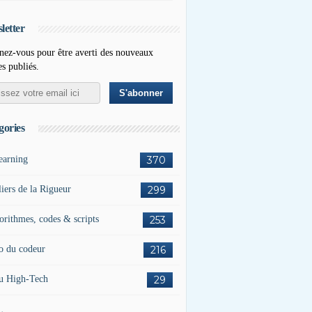
letter
ez-vous pour être averti des nouveaux
es publiés.
gories
earning
370
liers de la Rigueur
299
orithmes, codes & scripts
253
o du codeur
216
u High-Tech
29