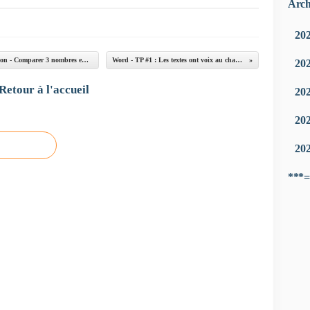
Arch
20
Script Python #33 : TP #1 - Séquence #5. Script Python - Comparer 3 nombres entiers
Word - TP #1 : Les textes ont voix au chapitre
20
Retour à l'accueil
20
20
20
***=