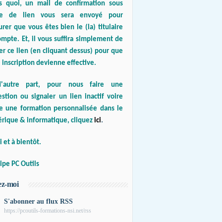
s quoi, un mail de confirmation sous
e de lien vous sera envoyé pour
urer que vous êtes bien le (la) titulaire
mpte. Et, il vous suffira simplement de
er ce lien (en cliquant dessus) pour que
 inscription devienne effective.
'autre part, pour nous faire une
stion ou signaler un lien inactif voire
re une formation personnalisée dans le
rique & informatique, cliquez
ici
.
 et à bientôt.
ipe PC Outils
ez-moi
S'abonner au flux RSS
https://pcoutils-formations-nsi.net/rss