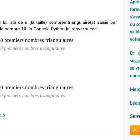
Aprè
form
s'ass
r la liste de
n
(la taille) nombres triangulaire(s) saisie par
du co
it le nombre
10
, la Console Python lui renverra ceci :
valid
votre
10 premiers nombres triangulaires
Et d
sugge
suiv
numé
Merci
10 premiers nombres triangulaires
L'équ
r 5
Suiv