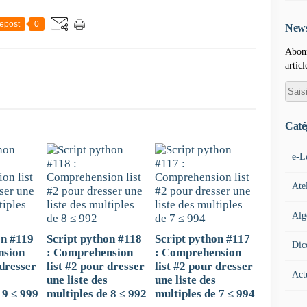
epost
0
News
Abonn
articl
Caté
e-L
Ate
Alg
on #119
Script python #118
Script python #117
Dic
nsion
: Comprehension
: Comprehension
 dresser
list #2 pour dresser
list #2 pour dresser
Act
une liste des
une liste des
 9 ≤ 999
multiples de 8 ≤ 992
multiples de 7 ≤ 994