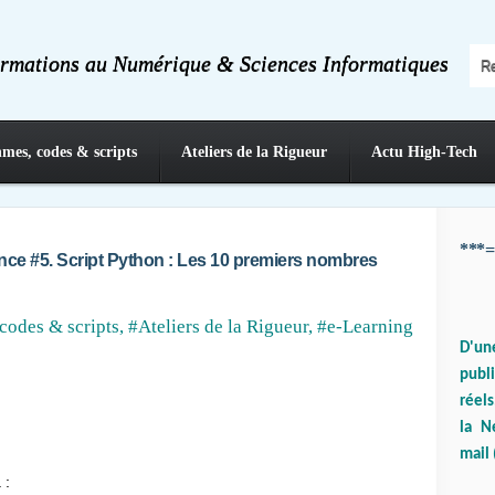
ormations au Numérique & Sciences Informatiques
hmes, codes & scripts
Ateliers de la Rigueur
Actu High-Tech
***=
nce #5. Script Python : Les 10 premiers nombres
codes & scripts
,
#Ateliers de la Rigueur
,
#e-Learning
D'un
publ
réels
la N
mail 
 :