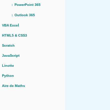
PowerPoint 365
l
Outlook 365
l
l
VBA Exce
HTML5 & CSS3
Scratch
JavaScript
Linotte
Python
Aire de Maths