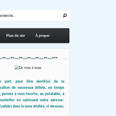
Plan du site
À propos
=**==**==**==**==**==**==***
e part, pour être alerté(e) de la
ication de nouveaux billets, en temps
, pensez à vous inscrire, au préalable, à
ewsletter en saisissant votre adresse-
(valide) dans la zone dédiée, ci-dessous.