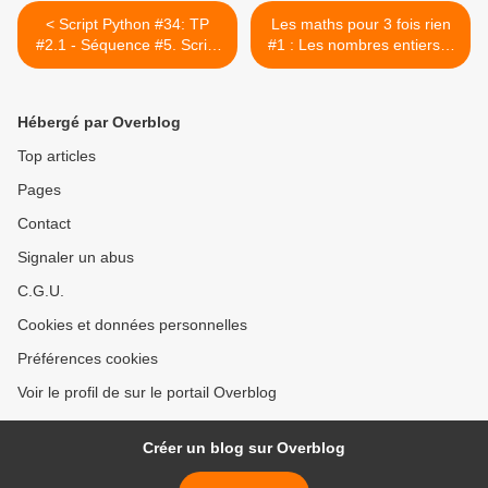
< Script Python #34: TP
Les maths pour 3 fois rien
#2.1 - Séquence #5. Script
#1 : Les nombres entiers &
Python : Les 10 premiers
décimaux >
nombres triangulaires
Hébergé par Overblog
Top articles
Pages
Contact
Signaler un abus
C.G.U.
Cookies et données personnelles
Préférences cookies
Voir le profil de sur le portail Overblog
Créer un blog sur Overblog