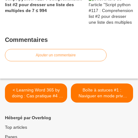
list #2 pour dresser une liste des
multiples de 7 ≤ 994
Commentaires
Ajouter un commentaire
< Learning Word 365 by
Boîte à astuces #1 :
doing : Cas pratique #4 -
Naviguer en mode privé
Word aussi sait compter !
sous Edge >
Hébergé par Overblog
Top articles
Pages