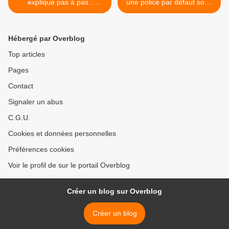
expliqué pas à pas :
une police par défaut sous
L’essentiel à retenir sur les
Word >
variables #1
Hébergé par Overblog
Top articles
Pages
Contact
Signaler un abus
C.G.U.
Cookies et données personnelles
Préférences cookies
Voir le profil de sur le portail Overblog
Créer un blog sur Overblog
Créer un blog