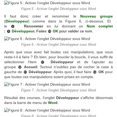
Figure 5 : Activer l'onglet Développeur sous Word
Il faut donc créer et renommer le
Nouveau groupe
(
Développeur
)
comme dans la Figure 6, ci-dessous. Et
le
R
enommer
en lui donnant un
Nom complet
❽
:
Développeur.
Faites
OK
pour valider ce nom.
❾
❿
Figure 6 : Activer l'onglet Développeur sous Word
Après que vous avez fait toutes ces manipulations, que vous
reste-t-il à faire ? Eh bien, pour boucler la boucle, il vous suffit de
sélectionner l'item
Développeur
et de l'ajouter au
⓫
groupe
Accueil
. Surtout n'oubliez pas de cocher la case à
⓬
gauche de
Développeur
. Après quoi, il faut faire
OK
pour
⓭
⓮
que toutes ces manipulations soient prises en compte.
Figure 7 : Activer l'onglet Développeur sous Word
Résultat des courses, l'onglet
Développeur
s'affiche désormais
dans la barre de menu de
Word
.
Figure 8 : Activer l'onglet Développeur sous Word