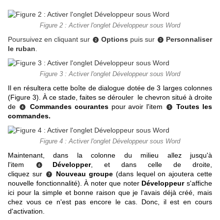
Figure 2 : Activer l'onglet Développeur sous Word
Poursuivez en cliquant sur
Options
puis sur
Personnaliser
❷
❸
le ruban
.
Figure 3 : Activer l'onglet Développeur sous Word
Il en résultera cette boîte de dialogue dotée de 3 larges colonnes
(Figure 3). À ce stade, faites se dérouler le chevron situé à droite
de
Commandes courantes
pour avoir l'item
Toutes les
❹
❺
commandes.
Figure 4 : Activer l'onglet Développeur sous Word
Maintenant, dans la colonne du milieu allez jusqu'à
l'item
Développer
, et dans celle de droite,
❻
cliquez sur
Nouveau groupe
(dans lequel on ajoutera cette
❼
nouvelle fonctionnalité). À noter que noter
Développeur
s'affiche
ici pour la simple et bonne raison que je l'avais déjà créé, mais
chez vous ce n'est pas encore le cas. Donc, il est en cours
d'activation.