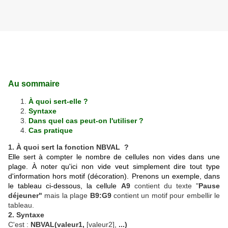
Au sommaire
À quoi sert-elle ?
Syntaxe
Dans quel cas peut-on l'utiliser ?
Cas pratique
1. À quoi sert la fonction NBVAL ?
Elle sert à compter le nombre de cellules non vides dans une
plage. À noter qu'ici non vide veut simplement dire tout type
d'information hors motif (décoration). Prenons un exemple, dans
le tableau ci-dessous, la cellule
A9
contient du texte "
Pause
déjeuner"
mais la plage
B9:G9
contient un motif pour embellir le
tableau.
2. Syntaxe
C'est :
NBVAL(v
aleur1
,
[valeur2],
...)