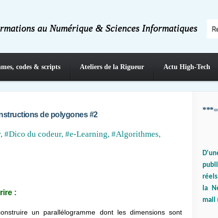
ormations au Numérique & Sciences Informatiques
hmes, codes & scripts
Ateliers de la Rigueur
Actu High-Tech
***=
onstructions de polygones #2
r
,
#Dico du codeur
,
#e-Learning
,
#Algorithmes,
D'un
publ
réels
la N
ire :
mail 
onstruire un parallélogramme dont les dimensions sont