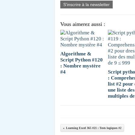
S'inscrire à la newsletter
Vous aimerez aussi :
Algorithme &
Script Python #120
: Nombre mystère
#4
Script pyth
: Comprehe
list #2 pour
une liste des
multiples de
Learning Excel 365 #21 : Tests logiques #2