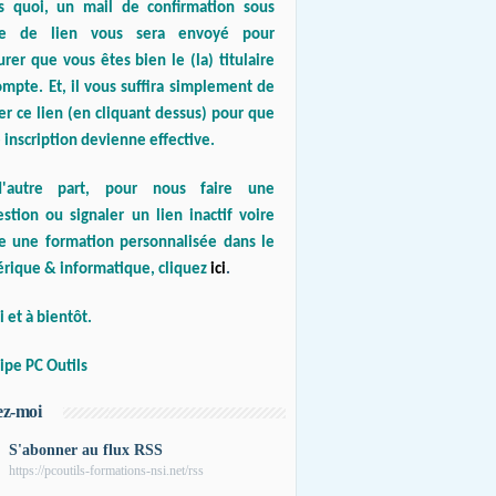
s quoi, un mail de confirmation sous
e de lien vous sera envoyé pour
urer que vous êtes bien le (la) titulaire
mpte. Et, il vous suffira simplement de
er ce lien (en cliquant dessus) pour que
 inscription devienne effective.
'autre part, pour nous faire une
stion ou signaler un lien inactif voire
re une formation personnalisée dans le
rique & informatique, cliquez
ici
.
 et à bientôt.
ipe PC Outils
ez-moi
S'abonner au flux RSS
https://pcoutils-formations-nsi.net/rss