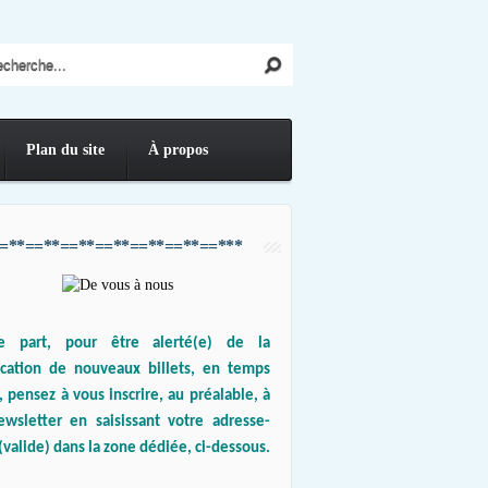
Plan du site
À propos
=**==**==**==**==**==**==***
e part, pour être alerté(e) de la
ication de nouveaux billets, en temps
, pensez à vous inscrire, au préalable, à
ewsletter en saisissant votre adresse-
(valide) dans la zone dédiée, ci-dessous.