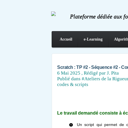
Plateforme dédiée aux f
Accueil
e-Learning
Algorit
Contact
Scratch : TP #2 - Séquence #2 - C
6 Mai 2025
, Rédigé par J. Pita
Publié dans
#Ateliers de la Rigueu
codes & scripts
Le travail demandé consiste à écr
Un script qui permet de c
❶