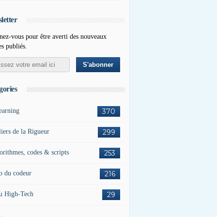
letter
ez-vous pour être averti des nouveaux
es publiés.
gories
earning
370
liers de la Rigueur
299
orithmes, codes & scripts
253
o du codeur
216
u High-Tech
29