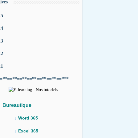
ives
25
24
23
22
21
=**==**==**==**==**==**==***
Bureautique
Word 365
l
Excel 365
l