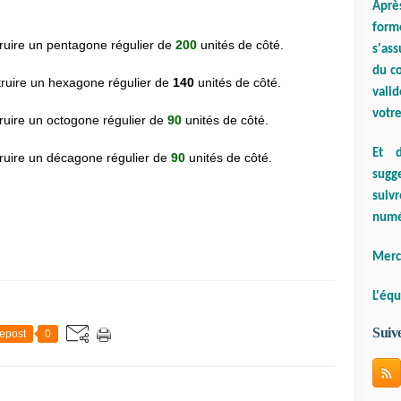
Aprè
form
ruire un pentagone régulier de
200
unités de côté.
s'ass
du co
truire un hexagone régulier de
140
unités de côté.
valid
votre
ruire un octogone régulier de
90
unités de côté
.
Et d
ruire un décagone régulier de
90
unités de côté
.
sugge
suiv
numé
Merci
L'équ
Suiv
epost
0