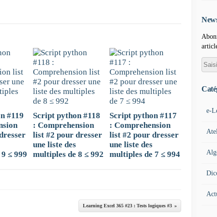
News
Abonn
articl
Caté
e-L
on #119
Script python #118
Script python #117
nsion
: Comprehension
: Comprehension
Ate
 dresser
list #2 pour dresser
list #2 pour dresser
une liste des
une liste des
Alg
 9 ≤ 999
multiples de 8 ≤ 992
multiples de 7 ≤ 994
Dic
Act
Learning Excel 365 #23 : Tests logiques #3