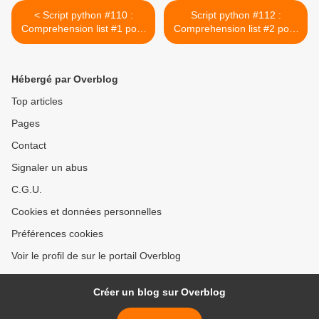
< Script python #110 :
Script python #112 :
Comprehension list #1 pour
Comprehension list #2 pour
dresser une liste des
dresser une liste des
multiples de 2 ≤ 100
multiples de 3 ≤ 510 >
Hébergé par Overblog
Top articles
Pages
Contact
Signaler un abus
C.G.U.
Cookies et données personnelles
Préférences cookies
Voir le profil de sur le portail Overblog
Créer un blog sur Overblog