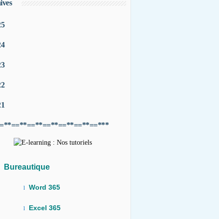
ives
25
24
23
22
21
=**==**==**==**==**==**==***
Bureautique
Word 365
l
Excel 365
l