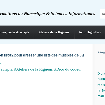
ormations au Numérique & Sciences Informatiques
hmes, codes & scripts
Ateliers de la Rigueur
Actu High-Tech
***=
list #2 pour dresser une liste des multiples de 3 ≤
Pita
 scripts
,
#Ateliers de la Rigueur
,
#Dico du codeur
,
D'un
publ
réels
la N
mail 