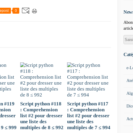
epost
0
News
Abonn
articl
Caté
e-L
Ate
Alg
on #119
Script python #118
Script python #117
Dic
nsion
: Comprehension
: Comprehension
 dresser
list #2 pour dresser
list #2 pour dresser
Act
une liste des
une liste des
 9 ≤ 999
multiples de 8 ≤ 992
multiples de 7 ≤ 994