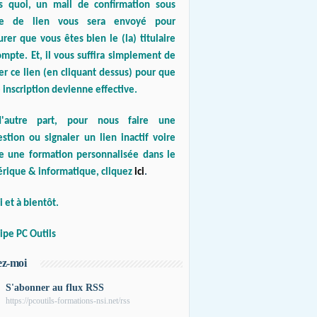
s quoi, un mail de confirmation sous
e de lien vous sera envoyé pour
urer que vous êtes bien le (la) titulaire
mpte. Et, il vous suffira simplement de
er ce lien (en cliquant dessus) pour que
 inscription devienne effective.
'autre part, pour nous faire une
stion ou signaler un lien inactif voire
re une formation personnalisée dans le
rique & informatique, cliquez
ici
.
 et à bientôt.
ipe PC Outils
ez-moi
S'abonner au flux RSS
https://pcoutils-formations-nsi.net/rss