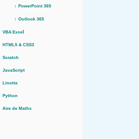
PowerPoint 365
l
Outlook 365
l
l
VBA Exce
HTML5 & CSS3
Scratch
JavaScript
Linotte
Python
Aire de Maths