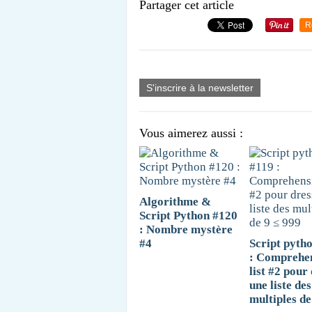
Partager cet article
R
S'inscrire à la newsletter
Vous aimerez aussi :
Algorithme &
Script Python #120
: Nombre mystère
#4
Script pyth
: Comprehe
list #2 pour
une liste des
multiples de