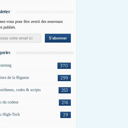
letter
ez-vous pour être averti des nouveaux
es publiés.
gories
earning
370
liers de la Rigueur
299
orithmes, codes & scripts
253
o du codeur
216
u High-Tech
29