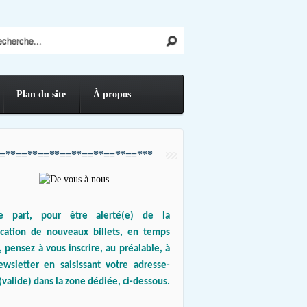
Plan du site
À propos
=**==**==**==**==**==**==***
e part, pour être alerté(e) de la
ication de nouveaux billets, en temps
, pensez à vous inscrire, au préalable, à
ewsletter en saisissant votre adresse-
(valide) dans la zone dédiée, ci-dessous.