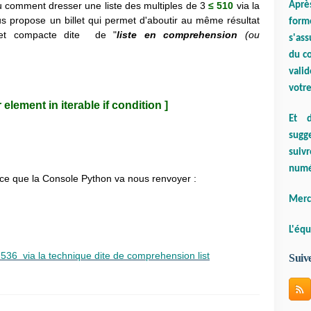
Aprè
u comment dresser une liste des multiples de 3
≤ 510
via la
us propose un billet qui permet d'aboutir au même résultat
form
 et compacte dite de "
liste en comprehension
(ou
s'ass
du co
valid
votre
element in iterable if condition ]
Et d
sugge
suiv
numé
r ce que la Console Python va nous renvoyer :
Merci
L'équ
 536 via la technique dite de comprehension list
Suiv