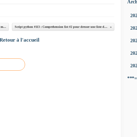
Arch
20
Script python #111 : Fonction Lambda #7 - Liste des multiples de 3 ≤ 510
Script python #113 : Comprehension list #2 pour dresser une liste des multiples de 4 ≤ 536
20
Retour à l'accueil
20
20
20
***=