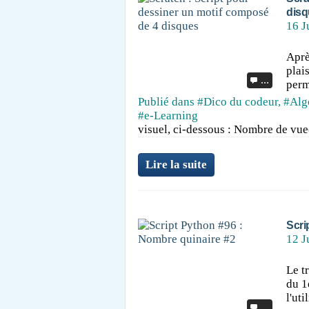
disq
16 J
Aprè
plais
…
perm
Publié dans
#Dico du codeur
,
#Algo
#e-Learning
visuel, ci-dessous : Nombre de vue(
Lire la suite
Scri
12 J
Le t
du 1
l'ut
…