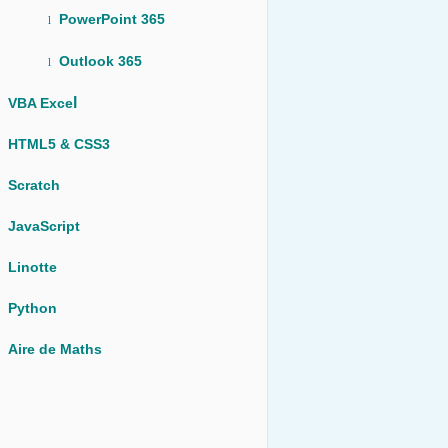
PowerPoint 365
l
Outlook 365
l
l
VBA Exce
HTML5 & CSS3
Scratch
JavaScript
Linotte
Python
Aire de Maths