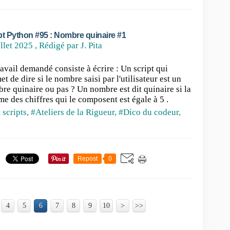
pt Python #95 : Nombre quinaire #1
illet 2025
, Rédigé par J. Pita
ravail demandé consiste à écrire : Un script qui
et de dire si le nombre saisi par l'utilisateur est un
re quinaire ou pas ? Un nombre est dit quinaire si la
e des chiffres qui le composent est égale à 5 .
 scripts
,
#Ateliers de la Rigueur
,
#Dico du codeur
,
Repost
0
4
5
6
7
8
9
10
20
30
40
50
60
>
>>