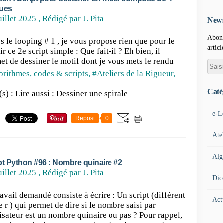
ues
uillet 2025
, Rédigé par J. Pita
News
Abonn
s le looping # 1 , je vous propose rien que pour le
articl
ir ce 2e script simple : Que fait-il ? Eh bien, il
et de dessiner le motif dont je vous mets le rendu
rithmes, codes & scripts
,
#Ateliers de la Rigueur
,
Caté
s) : Lire aussi : Dessiner une spirale
e-L
Repost
0
Ate
Alg
pt Python #96 : Nombre quinaire #2
uillet 2025
, Rédigé par J. Pita
Dic
ravail demandé consiste à écrire : Un script (différent
Act
e r ) qui permet de dire si le nombre saisi par
ilisateur est un nombre quinaire ou pas ? Pour rappel,