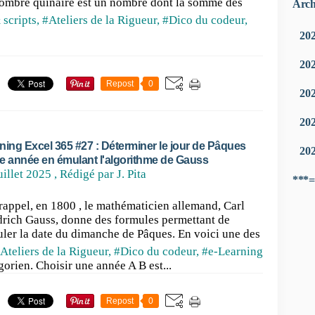
ombre quinaire est un nombre dont la somme des
Arch
 scripts
,
#Ateliers de la Rigueur
,
#Dico du codeur
,
20
20
Repost
0
20
20
ning Excel 365 #27 : Déterminer le jour de Pâques
20
e année en émulant l'algorithme de Gauss
uillet 2025
, Rédigé par J. Pita
***=
rappel, en 1800 , le mathématicien allemand, Carl
drich Gauss, donne des formules permettant de
uler la date du dimanche de Pâques. En voici une des
Ateliers de la Rigueur
,
#Dico du codeur
,
#e-Learning
orien. Choisir une année A B est...
Repost
0