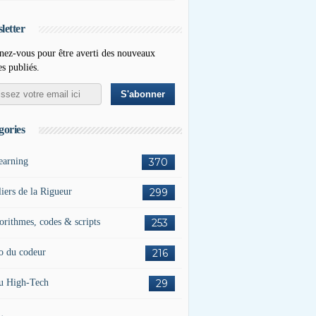
letter
ez-vous pour être averti des nouveaux
es publiés.
gories
earning
370
liers de la Rigueur
299
orithmes, codes & scripts
253
o du codeur
216
u High-Tech
29