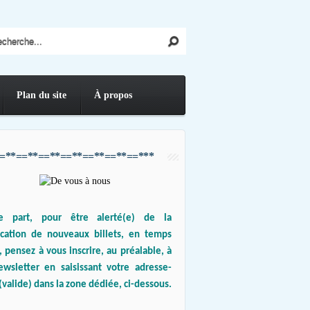
Plan du site
À propos
=**==**==**==**==**==**==***
e part, pour être alerté(e) de la
ication de nouveaux billets, en temps
, pensez à vous inscrire, au préalable, à
ewsletter en saisissant votre adresse-
(valide) dans la zone dédiée, ci-dessous.