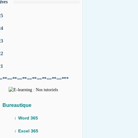
ives
25
24
23
22
21
=**==**==**==**==**==**==***
Bureautique
Word 365
l
Excel 365
l