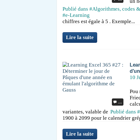
un n
Publié dans
#Algorithmes, codes &
#e-Learning
chiffres est égale à 5 . Exemple...
Lire la suite
Lear
d'un
10 J
Pou 
Frie
…
calc
variantes, valable de
Publié dans
#
1900 à 2099 pour le calendrier grég
Lire la suite