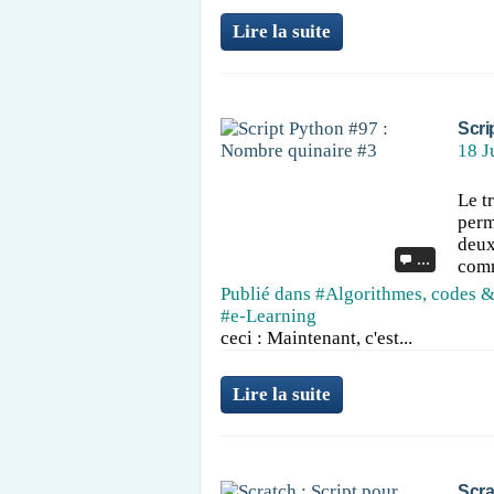
Lire la suite
Scri
18 J
Le t
perm
deux 
…
comm
Publié dans
#Algorithmes, codes &
#e-Learning
ceci : Maintenant, c'est...
Lire la suite
Scra