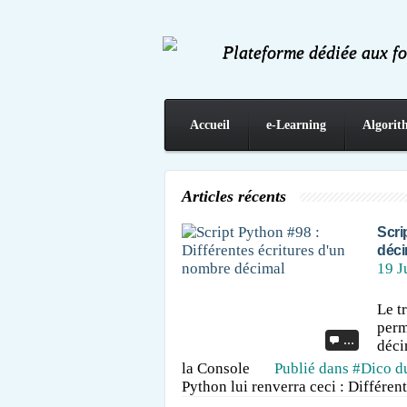
Plateforme dédiée aux f
Accueil
e-Learning
Algorit
Contact
Articles récents
Scri
déci
19 J
Le t
perm
…
décim
la Console
Publié dans
#Dico d
Python lui renverra ceci : Différen