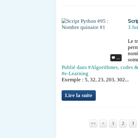
Scri
3 Ju
Le t
perm
nomb
…
somm
Publié dans
#Algorithmes, codes &
#e-Learning
Exemple : 5, 32, 23, 203, 302...
Lire la suite
<<
<
1
2
3