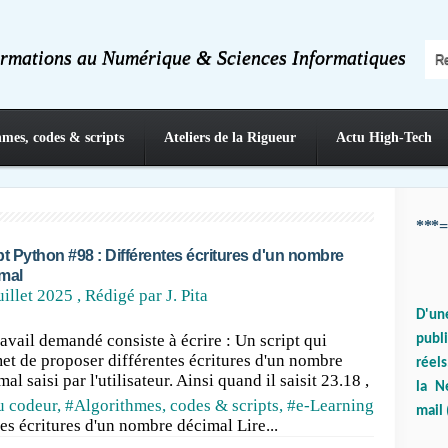
ormations au Numérique & Sciences Informatiques
hmes, codes & scripts
Ateliers de la Rigueur
Actu High-Tech
***=
pt Python #98 : Différentes écritures d'un nombre
mal
uillet 2025
, Rédigé par J. Pita
D'un
ravail demandé consiste à écrire : Un script qui
publ
et de proposer différentes écritures d'un nombre
réels
al saisi par l'utilisateur. Ainsi quand il saisit 23.18 ,
la N
u codeur
,
#Algorithmes, codes & scripts
,
#e-Learning
mail 
tes écritures d'un nombre décimal Lire...