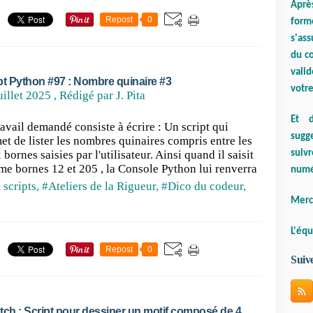
Aprè
Repost
0
form
s'ass
du co
valid
pt Python #97 : Nombre quinaire #3
votre
uillet 2025
, Rédigé par J. Pita
Et d
ravail demandé consiste à écrire : Un script qui
sugge
et de lister les nombres quinaires compris entre les
suiv
bornes saisies par l'utilisateur. Ainsi quand il saisit
e bornes 12 et 205 , la Console Python lui renverra
numé
 scripts
,
#Ateliers de la Rigueur
,
#Dico du codeur
,
Merci
L'équ
Repost
0
Suiv
tch : Script pour dessiner un motif composé de 4