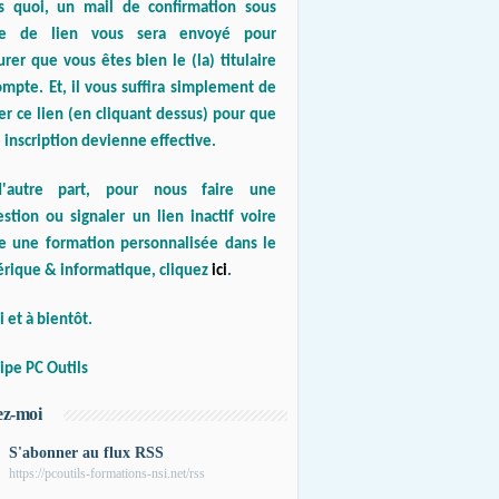
s quoi, un mail de confirmation sous
e de lien vous sera envoyé pour
urer que vous êtes bien le (la) titulaire
mpte. Et, il vous suffira simplement de
er ce lien (en cliquant dessus) pour que
 inscription devienne effective.
'autre part, pour nous faire une
stion ou signaler un lien inactif voire
re une formation personnalisée dans le
rique & informatique, cliquez
ici
.
 et à bientôt.
ipe PC Outils
ez-moi
S'abonner au flux RSS
https://pcoutils-formations-nsi.net/rss