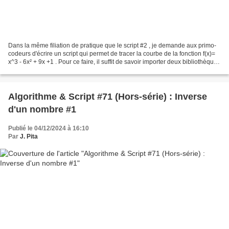
Dans la même filiation de pratique que le script #2 , je demande aux primo-
codeurs d'écrire un script qui permet de tracer la courbe de la fonction f(x)=
x^3 - 6x² + 9x +1 . Pour ce faire, il suffit de savoir importer deux bibliothèques
ad hoc : numpy...
Algorithme & Script #71 (Hors-série) : Inverse
d'un nombre #1
Publié le 04/12/2024 à 16:10
Par
J. Pita